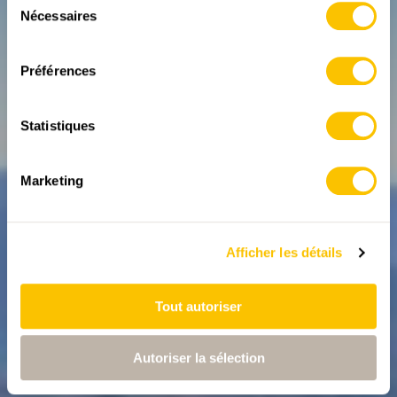
dans le Malcantone
Nécessaires
du
(TI)
consentement
Randonnée d'Arosio à Astano
Préférences
29.04.2026
Statistiques
Marketing
Afficher les détails
Tout autoriser
Autoriser la sélection