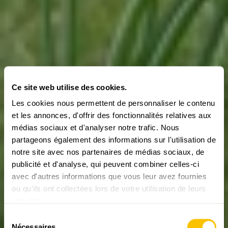
Ce site web utilise des cookies.
Les cookies nous permettent de personnaliser le contenu
et les annonces, d'offrir des fonctionnalités relatives aux
médias sociaux et d'analyser notre trafic. Nous
partageons également des informations sur l'utilisation de
notre site avec nos partenaires de médias sociaux, de
publicité et d'analyse, qui peuvent combiner celles-ci
avec d'autres informations que vous leur avez fournies
VIDÉOS
Samnaun GR:
ou qu'ils ont collectées lors de votre utilisation de leurs
services.
Cueillette de
Sélection
Nécessaires