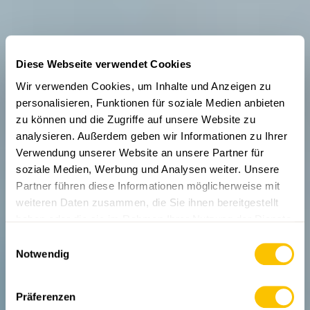
Diese Webseite verwendet Cookies
Wir verwenden Cookies, um Inhalte und Anzeigen zu
personalisieren, Funktionen für soziale Medien anbieten
zu können und die Zugriffe auf unsere Website zu
analysieren. Außerdem geben wir Informationen zu Ihrer
Verwendung unserer Website an unsere Partner für
soziale Medien, Werbung und Analysen weiter. Unsere
AUS DER WANDERWELT
Partner führen diese Informationen möglicherweise mit
Problematische
weiteren Daten zusammen, die Sie ihnen bereitgestellt
Häufchen
haben oder die sie im Rahmen Ihrer Nutzung der Dienste
gesammelt haben.
Einwilligungsauswahl
Viele Menschen wandern und hinterlassen draussen
Notwendig
die Zeugen ihrer Verdauung, ohne sich dabei viel zu
denken. Menschlicher Kot ist für die Natur aber nicht
zuträglich, ebenso wenig sind es WC-Papier und
Präferenzen
Nastücher. Zeit also, über das Thema zu reden.