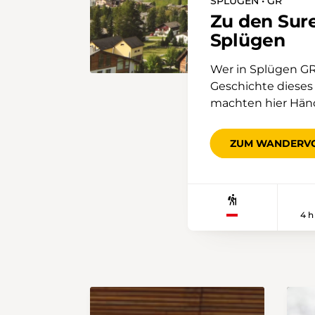
SPLÜGEN • GR
Zu den Sur
Splügen
Wer in Splügen GR 
Geschichte dieses
machten hier Händ
Halt, bevor sie ih
Auch heute noch pr
ZUM WANDERV
Lagerhäuser und d
Ortsbild. Der Weg
dem Dorfausgang v
Kehren durch den
4 h
wieder öffnet sich 
Nach gut 90 Minute
Route verläuft üb
bis zur Rhäzünsch
eindrucksvolle, ste
nach insgesamt 2