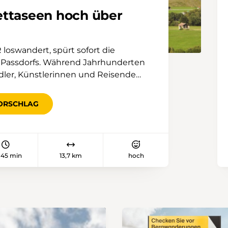
ettaseen hoch über
loswandert, spürt sofort die
 Passdorfs. Während Jahrhunderten
ler, Künstlerinnen und Reisende
ren Weg über die Alpen fortsetzten.
ägen Patrizierhäuser, alte
ORSCHLAG
ie reformierte Barockkirche das
 zu den Surettaseen zweigt kurz nach
on der Passstrasse ab und führt in
 schattigen Fugschtwald. Immer
 45 min
13,7 km
hoch
der weite Blick ins Rheinwaldtal.
n lichtet sich der Wald, und die
er Moorflächen und alpines Gelände
er Alp. Danach durchquert man eine
inige Landschaft, bis man schliesslich
 Stunden 40 Minuten das