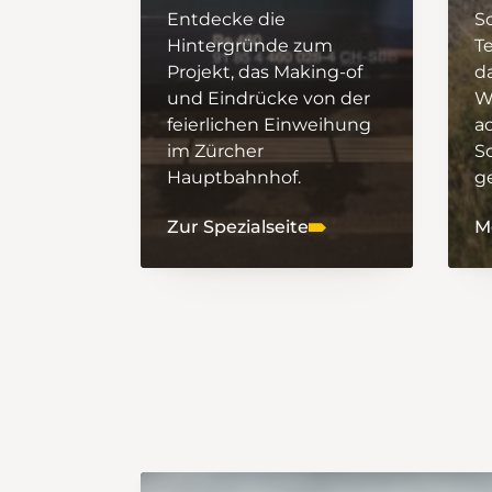
Entdecke die
S
Hintergründe zum
T
Projekt, das Making-of
da
und Eindrücke von der
W
feierlichen Einweihung
ac
im Zürcher
S
Hauptbahnhof.
ge
Zur Spezialseite
M