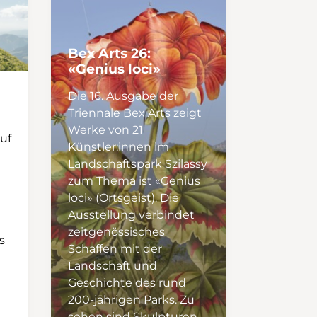
Bex Arts 26:
«Genius loci»
Die 16. Ausgabe der
Triennale Bex Arts zeigt
Werke von 21
uf
Künstler:innen im
Landschaftspark Szilassy
zum Thema ist «Genius
loci» (Ortsgeist). Die
Ausstellung verbindet
zeitgenössisches
s
Schaffen mit der
Landschaft und
Geschichte des rund
200-jährigen Parks. Zu
sehen sind Skulpturen,