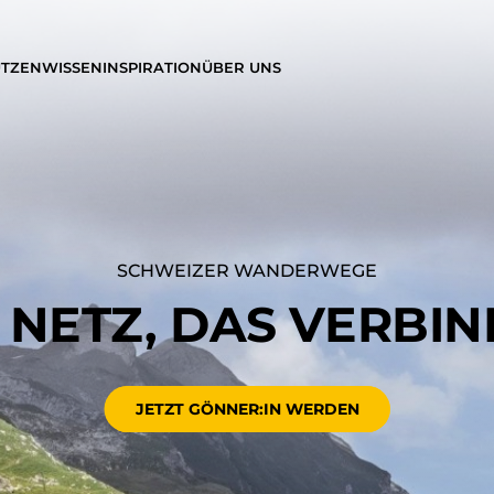
ÜTZEN
WISSEN
INSPIRATION
ÜBER UNS
SCHWEIZER WANDERWEGE
 NETZ, DAS VERBI
JETZT GÖNNER:IN WERDEN