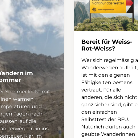
en Surettaseen erreicht. Am oberen
lle Bergidylle. Hier steht eine kleine,
tte, die für Übernachtungen
nn. Sitzgelegenheiten laden zur
Lust hat, wagt eine Fahrt mit dem
en Tagen spiegeln sich die
Bereit für Weiss-
Rot-Weiss?
el vom Seehorn bis zum Surettahorn
läche. Hat man wieder Kraft getankt,
Wer sich regelmässig a
eg. Die ersten 200 Höhenmeter legt
Wanderwegen aufhält,
n Weg zurück, danach zweigt die
andern im
ist mit den eigenen
brüggli ab. Dort erreicht man die
ommer
Fähigkeiten bestens
 mit Bushaltestelle. Auf der anderen
vertraut. Für alle
er Sommer lockt mit
rt der Weg über Bodmastafel weiter
anderen, die sich nicht
einen warmen
rischen Transitroute, der ViaSpluga,
ganz sicher sind, gibt e
emperaturen und
uschen des Hüscherabachs, zurück
den einfachen
angen Tagen nach
r unterwegs nochmals Energie
Selbsttest der BFU.
aussen: auf die
nn dies bei der Alp Danatz tun, wo
Natürlich dürfen auch
anderwege, rein ins
ergkäse und erfrischende Getränke
geübte Wanderinnen
enteuer. Klar, im
gs-Kühlschrank bereitstehen.