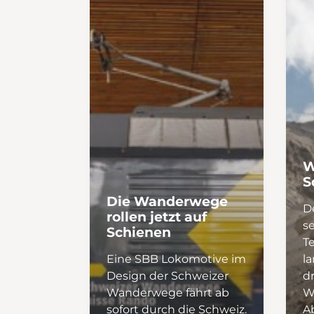
Hochplateau mit d
See wartet eine sti
unbewirtete Seehü
gebucht werden ka
Rast ein, und wer 
Ruderboot. An klar
umliegenden Gipf
in der Wasseroberf
beginnt der Absti
man auf demselbe
W
Route Richtung Isa
S
Splügenpassstrasse
Die Wanderwege
D
Strassenseite füh
rollen jetzt auf
s
und folgt der histo
Schienen
T
begleitet vom Ra
Eine SBB Lokomotive im
l
nach Splügen. We
Design der Schweizer
dr
tanken möchte, ka
Wanderwege fährt ab
W
selbstgemachter B
sofort durch die Schweiz.
Ab
im Selbstbedienun