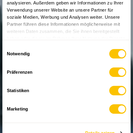
analysieren. Außerdem geben wir Informationen zu Ihrer
Verwendung unserer Website an unsere Partner für
soziale Medien, Werbung und Analysen weiter. Unsere
Partner führen diese Informationen möglicherweise mit
weiteren Daten zusammen, die Sie ihnen bereitgestellt
WANDERREPORTAGEN
ABO
haben oder die sie im Rahmen Ihrer Nutzung der Dienste
Wirtshäuser aus
gesammelt haben.
Einwilligungsauswahl
Notwendig
vergangenen Zeiten
Auf einen Blick: Champéry VS
Präferenzen
29.05.2026 • Text und Bilder: Rémy Kappeler
Statistiken
Marketing
Details zeigen