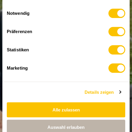
Lötschental VS
gesammelt haben.
Einwilligungsauswahl
Notwendig
Kilian Lehner ist Postautochauffeur im Lötschental.
Seit dem Bergsturz in Blatten ist seine Arbeit nicht
mehr die gleiche. Warum er sich trotz dem Unglück
Präferenzen
wünscht, dass Wandernde ins Tal kommen.
08.12.2025 • Text und Bild: Rémy Kappeler
Statistiken
Marketing
Details zeigen
Alle zulassen
Auswahl erlauben