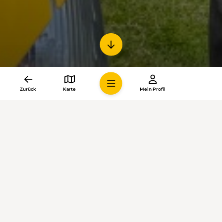
Zurück
Karte
Mein Profil
Wo?
Auf der Kummenalp auf rund 2100 m ü. M. Sie liegt im
Walliser Lötschental, wo im Mai ein riesiger Bergsturz
das Dorf Blatten unter sich begraben hat.
Lesen Sie mit einem Jahresabo von DAS
WANDERN gleich weiter und geniessen Sie
weitere Vorteile:
Exklusiver Online-Zugang zu über 1000