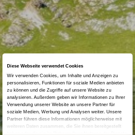
Diese Webseite verwendet Cookies
Wir verwenden Cookies, um Inhalte und Anzeigen zu
personalisieren, Funktionen für soziale Medien anbieten
zu können und die Zugriffe auf unsere Website zu
analysieren. Außerdem geben wir Informationen zu Ihrer
Verwendung unserer Website an unsere Partner für
soziale Medien, Werbung und Analysen weiter. Unsere
Partner führen diese Informationen möglicherweise mit
PORTRAITS
ABO
weiteren Daten zusammen, die Sie ihnen bereitgestellt
Angetroffen im
haben oder die sie im Rahmen Ihrer Nutzung der Dienste