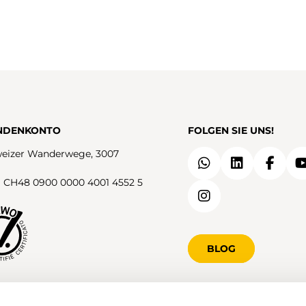
Weiteres einer Märchenwelt
schwebt dessen Aussichtsplattform, der
entsprungen sein. Die Wanderung
Blick reicht vom Schwarzwald übers
beginnt in Môtiers, mitten im Val de
Mittelland bis zu den Alpen. Weiter geht
Travers. Vom Bahnhof aus geht es
es auf mehrheitlich breiten Wegen über
zunächst durchs Dorf hindurch, vorbei
den lang gezogenen Irchelrücken der
an alten Jurahäusern, und anschliessend
Hochwacht entgegen. Unterwegs laden
in einen bewaldeten Aufstieg hinein.
Picknickplätze mit Sicht über die
NDENKONTO
FOLGEN SIE UNS!
Nach einer knappen halben Stunde
Thurebene zur Rast ein. Auf der
entlang des Ruisseau du Breuil ist die
eizer Wanderwege, 3007
Schartenflue wählt man den
geheimnisvolle und zauberhafte
kurzweiligen Umweg über die
 CH48 0900 0000 4001 4552 5
Pouetta-Raisse-Schlucht erreicht. Für
sagenumrankte Brueder-Lienert-Höhle,
ihre Durchquerung sollte man sich Zeit
um zur Hochwacht zu gelangen. Hier
nehmen und dabei stets Augen und
steht die kleinste Pfadihütte der
Ohren offen halten, damit einem keine
BLOG
Schweiz, deren Feuerstelle zum Bräteln
der magischen Kreaturen entgeht, die
einlädt. Berg am Irchel, das Ziel der
hier zu Hause sein könnten. Hinter der
Tour, ist nun nicht mehr weit. Die
Schlucht führt der Weg zuerst durch den