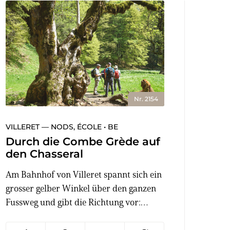
Nr. 2154
VILLERET — NODS, ÉCOLE • BE
Durch die Combe Grède auf
den Chasseral
Am Bahnhof von Villeret spannt sich ein
grosser gelber Winkel über den ganzen
Fussweg und gibt die Richtung vor:
«Chasseral par les Gorges de la Combe-
Grède». Deswegen kommen die Touristen