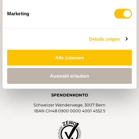
Schweizer Wanderwege
Monbijoustrasse 61
3007 Bern
Marketing
obfc:jogpAtdixfj{fs.xboefsxfhf/di:obfc
031 370 10 20
Details zeigen
Abo- und Gönnerservice, Auskünfte:
Mo–Do 8.00–12:00 Uhr und 13.30–17:00 Uhr
Fr 8.00–12:00 Uhr und 13.30–16:00 Uhr
Alle zulassen
KONTAKT
Auswahl erlauben
SPENDENKONTO
Schweizer Wanderwege, 3007 Bern
IBAN CH48 0900 0000 4001 4552 5