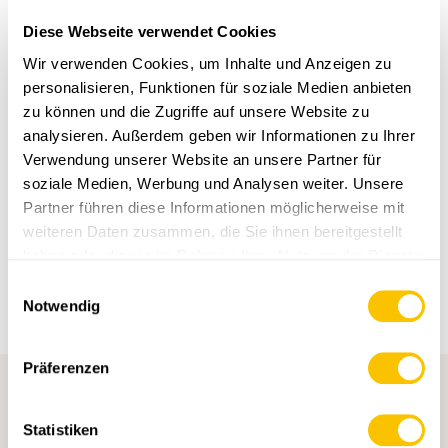
Diese Webseite verwendet Cookies
Wir verwenden Cookies, um Inhalte und Anzeigen zu
personalisieren, Funktionen für soziale Medien anbieten
zu können und die Zugriffe auf unsere Website zu
analysieren. Außerdem geben wir Informationen zu Ihrer
KOLUMNE
ABO
Verwendung unserer Website an unsere Partner für
Wandern ist Publizieren
soziale Medien, Werbung und Analysen weiter. Unsere
Partner führen diese Informationen möglicherweise mit
11.04.2025
weiteren Daten zusammen, die Sie ihnen bereitgestellt
haben oder die sie im Rahmen Ihrer Nutzung der Dienste
gesammelt haben.
Einwilligungsauswahl
Notwendig
Präferenzen
BETREIBER
Statistiken