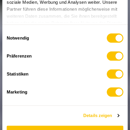
soziale Medien, Werbung und Analysen weiter. Unsere
Partner führen diese Informationen möglicherweise mit
weiteren Daten zusammen, die Sie ihnen bereitgestellt
PORTRAITS
haben oder die sie im Rahmen Ihrer Nutzung der Dienste
«Mein Herz schlägt
gesammelt haben.
Einwilligungsauswahl
für Stadt und Berge»
Notwendig
Gipfelgespräch mit Daniela Wäfler
Präferenzen
05.04.2024 • Text: Patricia Michaud
Statistiken
Marketing
Details zeigen