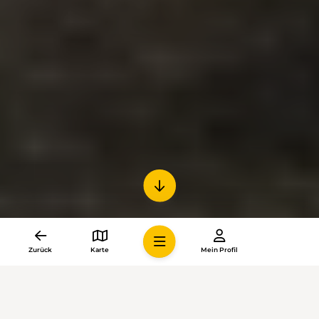
Zurück
Karte
Mein Profil
Ihr Arbeitsplatz ist der höchstgelegene
der Hauptstadt: Daniela Wäfler ist die
Turmwartin des Berner Münsters. Auf
einem Regenspaziergang zum gotischen
Sakralbau spricht sie über ihr neues Amt