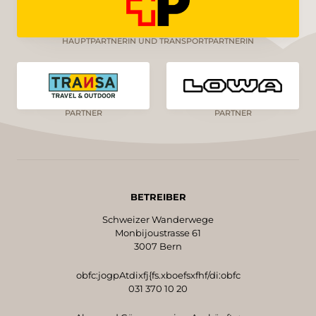
HAUPTPARTNERIN UND TRANSPORTPARTNERIN
PARTNER
PARTNER
BETREIBER
Schweizer Wanderwege
Monbijoustrasse 61
3007 Bern
obfc:jogpAtdixfj{fs.xboefsxfhf/di:obfc
031 370 10 20