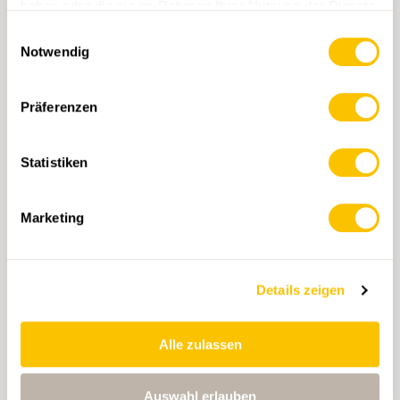
haben oder die sie im Rahmen Ihrer Nutzung der Dienste
gesammelt haben.
Einwilligungsauswahl
Notwendig
Präferenzen
Statistiken
Er hat den Kanton Luzern in zwei
Tagen umrundet
11.04.2025 • Patricia Michaud
Marketing
Angetroffen an der Kantonsgrenze LU/BE:
Oliver Imfeld
Details zeigen
Alle zulassen
Auswahl erlauben