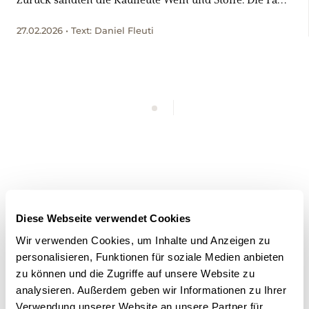
flussaufwärts war eine Plackerei für Pferde und
27.02.2026 • Text: Daniel Fleuti
Männer – davon erzählen heute historische
Audiobotschaften am Uferweg.
WERBUNG
WERBUNG
Diese Webseite verwendet Cookies
Wir verwenden Cookies, um Inhalte und Anzeigen zu
personalisieren, Funktionen für soziale Medien anbieten
zu können und die Zugriffe auf unsere Website zu
analysieren. Außerdem geben wir Informationen zu Ihrer
Verwendung unserer Website an unsere Partner für