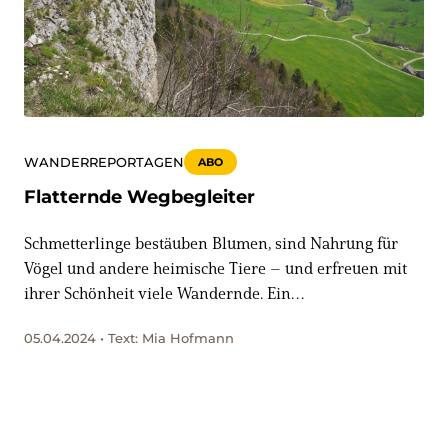
WANDERREPORTAGEN
ABO
Flatternde Wegbegleiter
Schmetterlinge bestäuben Blumen, sind Nahrung für
Vögel und andere heimische Tiere – und erfreuen mit
ihrer Schönheit viele Wandernde. Ein
Aufwertungsprojekt auf der Baselbieter Wasserfallen
05.04.2024 • Text: Mia Hofmann
will Tagfalter gezielt fördern.