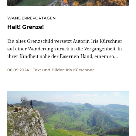
WANDERREPORTAGEN
Halt! Grenze!
Ein altes Grenzschild versetzt Autorin Iris Kürschner
auf einer Wanderung zurück in die Vergangenheit. In
ihrer Kindheit nahe der Eisernen Hand, einem so
benannten Landstrich nahe Basel, bekam sie nichts mit
06.09.2024 • Text und Bilder: Iris Kürschner
von den tragischen Ereignissen, die sich hier im
Zweiten Weltkrieg abspielten.