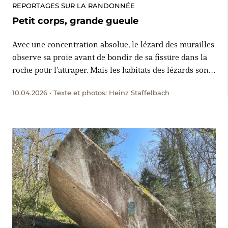
REPORTAGES SUR LA RANDONNÉE
Petit corps, grande gueule
Avec une concentration absolue, le lézard des murailles
observe sa proie avant de bondir de sa fissure dans la
roche pour l’attraper. Mais les habitats des lézards sont
menacés. Une randonnée dans la vallée argovienne de
10.04.2026 • Texte et photos: Heinz Staffelbach
Schenkenberg permet toutefois encore de les observer.