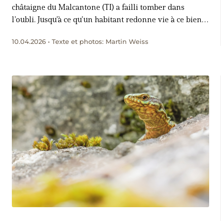
châtaigne du Malcantone (TI) a failli tomber dans
l’oubli. Jusqu’à ce qu’un habitant redonne vie à ce bien
culturel tessinois. Aujourd’hui, ce fruit n’est plus
10.04.2026 • Texte et photos: Martin Weiss
seulement consommé sous forme de marrons chauds.