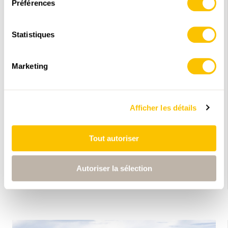
Préférences
Statistiques
Marketing
Afficher les détails
REPORTAGES SUR LA RANDONNÉE
ABO
Persécutées jusqu’à la mort
Tout autoriser
Coup d'œil: Saint-Ursanne (JU)
Autoriser la sélection
29.05.2026 • Texte: Angelika Imhof