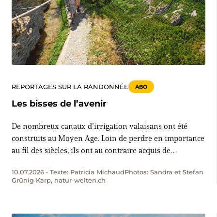
REPORTAGES SUR LA RANDONNÉE
ABO
Les bisses de l’avenir
De nombreux canaux d’irrigation valaisans ont été
construits au Moyen Age. Loin de perdre en importance
au fil des siècles, ils ont au contraire acquis de
nouvelles fonctions, comme le montre cette randonnée
10.07.2026 • Texte: Patricia MichaudPhotos: Sandra et Stefan
familiale le long du Grand Bisse de Lens.
Grünig Karp, natur-welten.ch