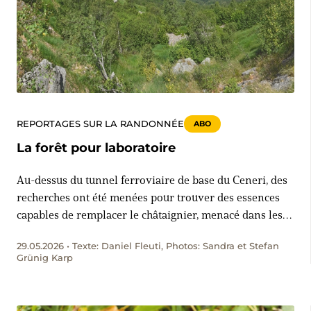
REPORTAGES SUR LA RANDONNÉE
ABO
La forêt pour laboratoire
Au-dessus du tunnel ferroviaire de base du Ceneri, des
recherches ont été menées pour trouver des essences
capables de remplacer le châtaignier, menacé dans les
années 1950. Aujourd’hui, la forêt expérimentale de
29.05.2026 • Texte: Daniel Fleuti, Photos: Sandra et Stefan
Copera est placée sous le signe du changement
Grünig Karp
climatique. En visite dans la forêt du futur.