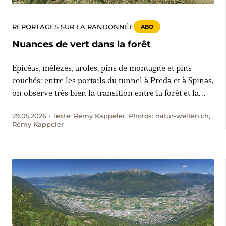
REPORTAGES SUR LA RANDONNÉE
ABO
Nuances de vert dans la forêt
Epicéas, mélèzes, aroles, pins de montagne et pins
couchés: entre les portails du tunnel à Preda et à Spinas,
on observe très bien la transition entre la forêt et la
limite forestière. Petite initiation à la botanique
29.05.2026 • Texte: Rémy Kappeler, Photos: natur-welten.ch,
sylvestre en compagnie d’un garde forestier de la vallée
Rémy Kappeler
de l’Albula.