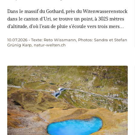
Dans le massif du Gothard, près du Witenwasserenstock
dans le canton d’Uri, se trouve un point, à 3025 mètres
d’altitude, d’où l’eau de pluie s’écoule vers trois mers
différentes. La randonnée qui y mène est spectaculaire,
10.07.2026 • Texte: Reto Wissmann, Photos: Sandra et Stefan
tout comme les histoires qui entourent cette ligne
Grünig Karp, natur-welten.ch
continentale de partage des eaux.