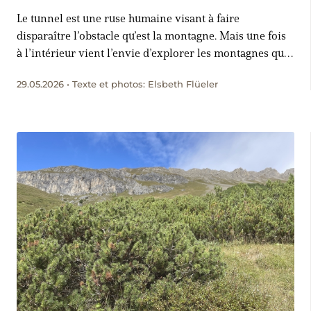
Le tunnel est une ruse humaine visant à faire
disparaître l’obstacle qu’est la montagne. Mais une fois
à l’intérieur vient l’envie d’explorer les montagnes qui
le surplombent. Une expérience personnelle au
29.05.2026 • Texte et photos: Elsbeth Flüeler
Gothard, inspirée par Carl Spitteler.