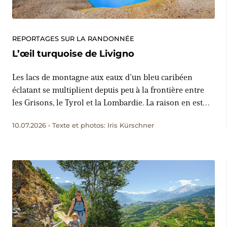
REPORTAGES SUR LA RANDONNÉE
L’œil turquoise de Livigno
Les lacs de montagne aux eaux d’un bleu caribéen
éclatant se multiplient depuis peu à la frontière entre
les Grisons, le Tyrol et la Lombardie. La raison en est
maintenant connue. A la recherche d’indices au Lago
10.07.2026 • Texte et photos: Iris Kürschner
Vago, sur la crête entre la Suisse et l’Italie, entre Livigno
et le col de la Bernina.