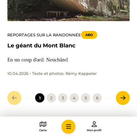
REPORTAGES SUR LA RANDONNÉE
ABO
Le géant du Mont Blanc
En un coup d'œil: Neuchâtel
10.04.2026 • Texte et photos: Rémy Kappeler
1
2
3
4
5
6
Carte
Mon profil