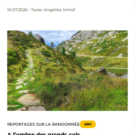
montagnes forment une scène digne du romantisme.
10.07.2026 • Texte: Angelika Imhof
Derrière ce magnifique décor se cache un autre visage,
bien plus sauvage.
REPORTAGES SUR LA RANDONNÉE
ABO
A l’ombre des grands cols