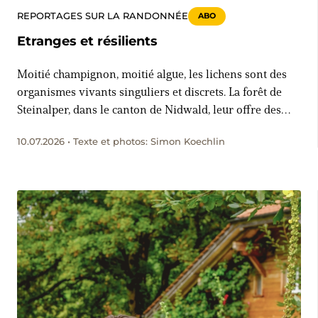
REPORTAGES SUR LA RANDONNÉE
ABO
Etranges et résilients
Moitié champignon, moitié algue, les lichens sont des
organismes vivants singuliers et discrets. La forêt de
Steinalper, dans le canton de Nidwald, leur offre des
conditions optimales. Les personnes qui ouvrent grand
10.07.2026 • Texte et photos: Simon Koechlin
leurs yeux en randonnée découvriront ici un monde de
couleurs et de structures fascinantes.