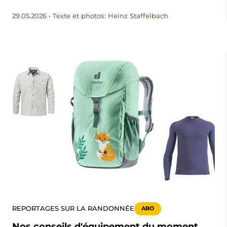
Réponse sous forme d’excursion dans le canton de
29.05.2026 • Texte et photos: Heinz Staffelbach
Glaris.
REPORTAGES SUR LA RANDONNÉE
ABO
Nos conseils d'équipement du moment