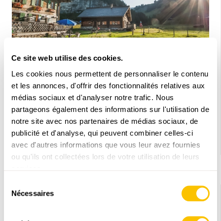
Ce site web utilise des cookies.
Les cookies nous permettent de personnaliser le contenu
et les annonces, d'offrir des fonctionnalités relatives aux
REPORTAGES SUR LA RANDONNÉE
ABO
médias sociaux et d'analyser notre trafic. Nous
Des auberges d’antan
partageons également des informations sur l'utilisation de
notre site avec nos partenaires de médias sociaux, de
Coup d'œil: Champéry (VS)
publicité et d'analyse, qui peuvent combiner celles-ci
avec d'autres informations que vous leur avez fournies
29.05.2026 • Texte et photos: Rémy Kappeler
ou qu'ils ont collectées lors de votre utilisation de leurs
services.
Sélection
Nécessaires
du
consentement