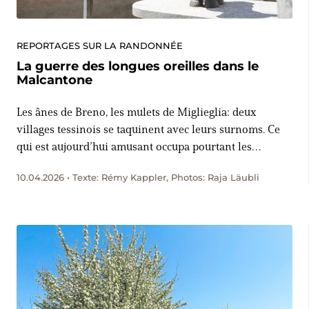
REPORTAGES SUR LA RANDONNÉE
La guerre des longues oreilles dans le
Malcantone
Les ânes de Breno, les mulets de Miglieglia: deux
villages tessinois se taquinent avec leurs surnoms. Ce
qui est aujourd’hui amusant occupa pourtant les
tribunaux pendant des siècles. A la recherche d’indices
10.04.2026 • Texte: Rémy Kappler, Photos: Raja Läubli
dans le Malcantone avec un entretien éclairant à
Tortoglio, là où tout a commencé.