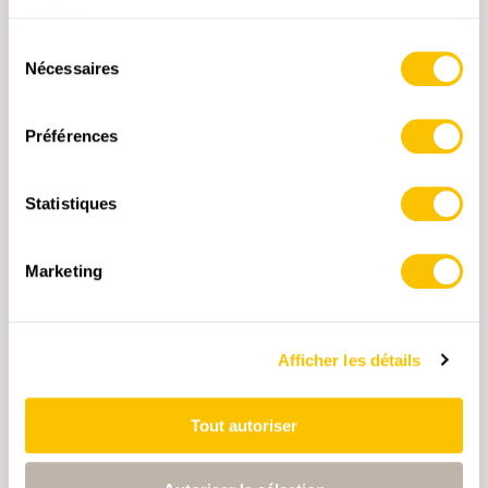
services.
Sélection
Nécessaires
du
RUE
consentement
Préférences
NUMÉRO
Statistiques
Marketing
CODE POSTAL
Afficher les détails
LIEU
Tout autoriser