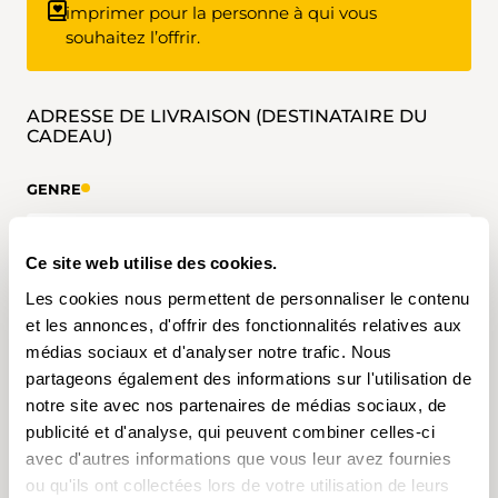
imprimer pour la personne à qui vous
souhaitez l’offrir.
ADRESSE DE LIVRAISON (DESTINATAIRE DU
CADEAU)
GENRE
Ce site web utilise des cookies.
Les cookies nous permettent de personnaliser le contenu
PRÉNOM
et les annonces, d'offrir des fonctionnalités relatives aux
médias sociaux et d'analyser notre trafic. Nous
partageons également des informations sur l'utilisation de
notre site avec nos partenaires de médias sociaux, de
publicité et d'analyse, qui peuvent combiner celles-ci
NOM
avec d'autres informations que vous leur avez fournies
ou qu'ils ont collectées lors de votre utilisation de leurs