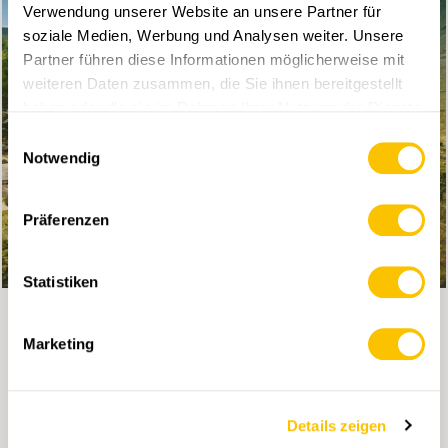
Verwendung unserer Website an unsere Partner für
soziale Medien, Werbung und Analysen weiter. Unsere
Partner führen diese Informationen möglicherweise mit
weiteren Daten zusammen, die Sie ihnen bereitgestellt
haben oder die sie im Rahmen Ihrer Nutzung der Dienste
gesammelt haben.
Einwilligungsauswahl
Notwendig
Präferenzen
QUALITÄTSZIELE
Unsere Qualitätsziele
Statistiken
Die Wanderinfrastruktur unterliegt einer
kontinuierlichen Überprüfung und
Verbesserung hinsichtlich der Qualitätsziele
Marketing
der Schweizer Wanderwege.
MEHR ERFAHREN
Details zeigen