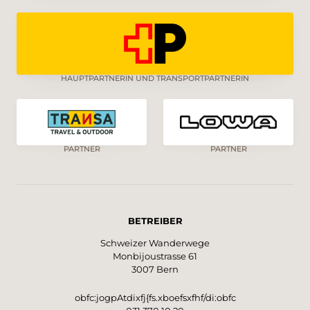
HAUPTPARTNERIN UND TRANSPORTPARTNERIN
PARTNER
PARTNER
BETREIBER
Schweizer Wanderwege
Monbijoustrasse 61
3007 Bern
obfc:jogpAtdixfj{fs.xboefsxfhf/di:obfc