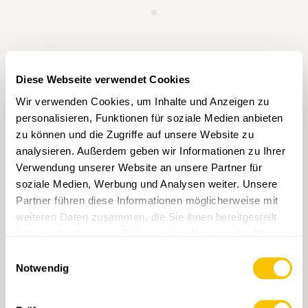
Diese Webseite verwendet Cookies
Wir verwenden Cookies, um Inhalte und Anzeigen zu
personalisieren, Funktionen für soziale Medien anbieten
TAGS
zu können und die Zugriffe auf unsere Website zu
analysieren. Außerdem geben wir Informationen zu Ihrer
Spenden
Legate
Verwendung unserer Website an unsere Partner für
soziale Medien, Werbung und Analysen weiter. Unsere
Partner führen diese Informationen möglicherweise mit
Mit Klick auf ein Tag können Sie dieses in Ihrem
Account hinzufügen und erhalten auf Ihre
weiteren Daten zusammen, die Sie ihnen bereitgestellt
Interessen zugeschnittenen Content vorgeschlagen.
haben oder die sie im Rahmen Ihrer Nutzung der Dienste
Tags können nur in einem Account gespeichert
gesammelt haben.
werden.
Einwilligungsauswahl
Notwendig