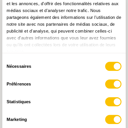
et les annonces, d'offrir des fonctionnalités relatives aux
DAVANTAGE D'INFORMATIONS
médias sociaux et d'analyser notre trafic. Nous
partageons également des informations sur l'utilisation de
notre site avec nos partenaires de médias sociaux, de
publicité et d'analyse, qui peuvent combiner celles-ci
avec d'autres informations que vous leur avez fournies
ou qu'ils ont collectées lors de votre utilisation de leurs
services.
Sélection
Nécessaires
du
consentement
MOTS-CLÉS
Préférences
Valais
Statistiques
Promotion des chemins de randonnée pédestre
Partenaires
La Poste
Marketing
En cliquant sur un mot-clé, vous pouvez l'ajouter à