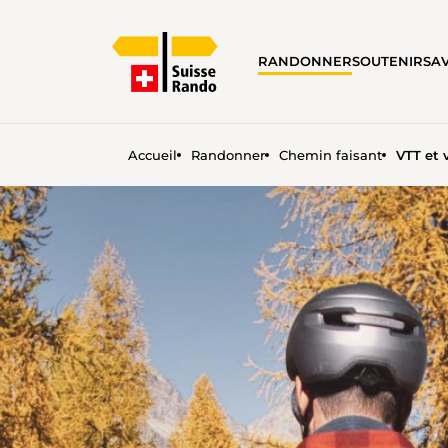
RANDONNER
SOUTENIR
SA
Accueil
Randonner
Chemin faisant
VTT et 
VTT ET VÉLOS