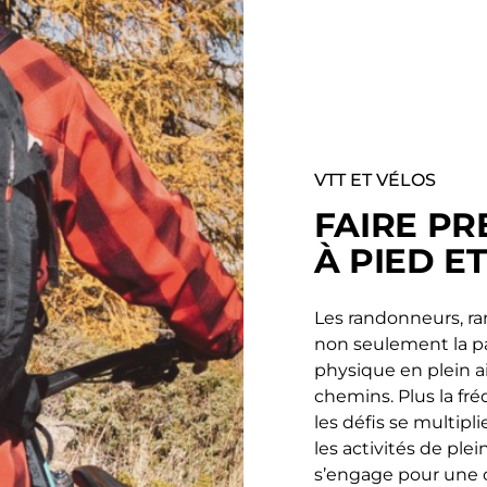
VTT ET VÉLOS
FAIRE PR
À PIED E
Les randonneurs, ra
non seulement la pas
physique en plein air
chemins. Plus la fr
les défis se multipl
les activités de plei
s’engage pour une