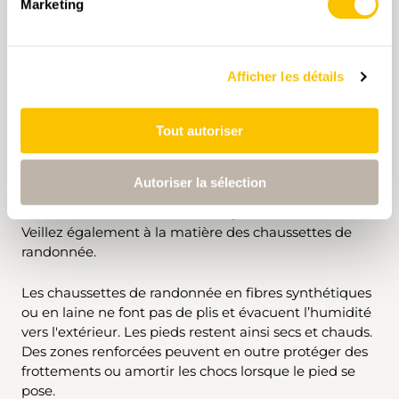
Marketing
Afficher les détails
LA PREMIÈRE COUCHE (BASE-LAYER)
Tout autoriser
Choisissez une matière qui évacue la transpiration et
maintienne le corps au sec. Un conseil: emportez du
Autoriser la sélection
linge de rechange pour les itinéraires longs et
difficiles, afin d’éviter à votre corps de se refroidir.
Veillez également à la matière des chaussettes de
randonnée.
Les chaussettes de randonnée en fibres synthétiques
ou en laine ne font pas de plis et évacuent l’humidité
vers l'extérieur. Les pieds restent ainsi secs et chauds.
Des zones renforcées peuvent en outre protéger des
frottements ou amortir les chocs lorsque le pied se
pose.