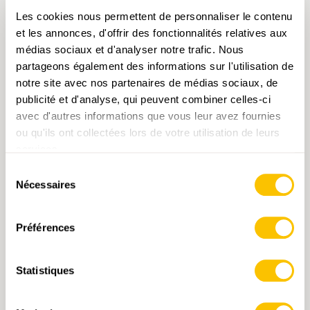
d’enfiler plusieurs vêtements les uns sur les autres. S’il
Les cookies nous permettent de personnaliser le contenu
fait trop chaud lors de la montée, on range
et les annonces, d'offrir des fonctionnalités relatives aux
simplement la couche supérieure dans le sac à dos.
médias sociaux et d'analyser notre trafic. Nous
Dans la forêt ombragée et fraîche ou lorsque le temps
partageons également des informations sur l'utilisation de
change, on remet le pull ou la veste en un clin d’œil.
notre site avec nos partenaires de médias sociaux, de
De bonnes chaussures, des vêtements chauds et une
publicité et d'analyse, qui peuvent combiner celles-ci
protection contre le soleil et la pluie sont
avec d'autres informations que vous leur avez fournies
indispensables.
ou qu'ils ont collectées lors de votre utilisation de leurs
services.
Sélection
Nécessaires
du
consentement
Préférences
Statistiques