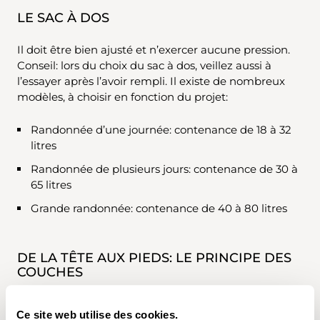
LE SAC À DOS
Il doit être bien ajusté et n’exercer aucune pression.
Conseil: lors du choix du sac à dos, veillez aussi à
l’essayer après l’avoir rempli. Il existe de nombreux
modèles, à choisir en fonction du projet:
Randonnée d’une journée: contenance de 18 à 32
litres
Randonnée de plusieurs jours: contenance de 30 à
65 litres
Grande randonnée: contenance de 40 à 80 litres
DE LA TÊTE AUX PIEDS: LE PRINCIPE DES
COUCHES
Le principe des couches, aussi nommé principe de
Ce site web utilise des cookies.
l’oignon, est à la fois simple et astucieux. Il suffit