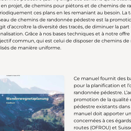
 en projet, de chemins pour piétons et de chemins de r
riodiquement ces plans en les remaniant au besoin. La tâ
seau de chemins de randonnée pédestre est la promotion 
agit d’accroître la diversité des tracés, de diminuer la pa
gnalisation. Grâce à nos bases techniques et à notre offr
jectif commun, qui est celui de disposer de chemins de 
lisés de manière uniforme.
Ce manuel fournit des 
pour la planification et
randonnée pédestre. L’ac
promotion de la qualit
pédestre existants dans
manuel doit apporter un
concernées à ces égards. I
routes (OFROU) et Suis