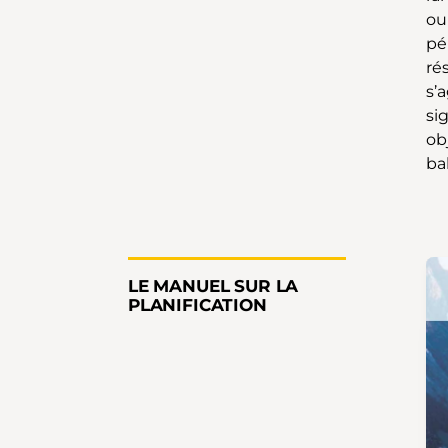
ou
pé
ré
s’
si
ob
ba
LE MANUEL SUR LA
PLANIFICATION