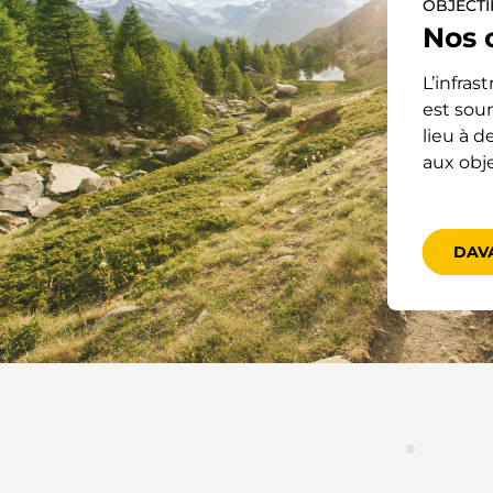
OBJECTI
Nos 
L’infra
est sou
lieu à d
aux obj
DAV