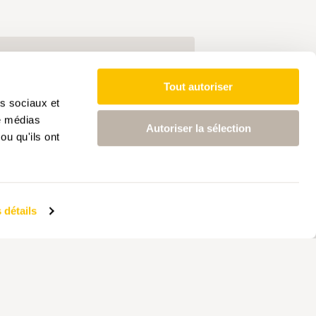
Tout autoriser
ns de randonnée
as sociaux et
de médias
Autoriser la sélection
ou qu'ils ont
ntenus adaptés à vos centres
 détails