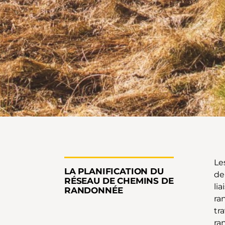
Le
LA PLANIFICATION DU
de
RÉSEAU DE CHEMINS DE
li
RANDONNÉE
ra
tr
ra