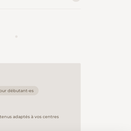
our débutant-es
ntenus adaptés à vos centres