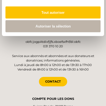
Tout autoriser
OPÉRATEUR
Suisse Rando
Autoriser la sélection
Monbijoustrasse 61
3007 Berne
obfc:jogpAtdixfj{fs.xboefsxfhf/di:obfc
031 370 10 20
Service aux abonnés et abonnées et aux donateurs et
donatrices; informations générales.
Lundi à jeudi de 8h00 à 12h00 et de 13h30 à 17h00
Vendredi de 8h00 à 12h00 et de 13h30 à 16h00
CONTACT
COMPTE POUR LES DONS