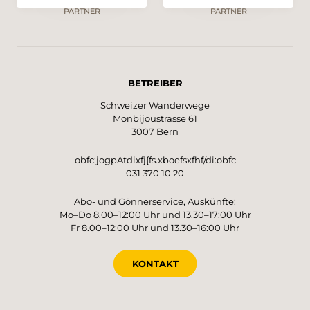
PARTNER
PARTNER
BETREIBER
Schweizer Wanderwege
Monbijoustrasse 61
3007 Bern
obfc:jogpAtdixfj{fs.xboefsxfhf/di:obfc
031 370 10 20
Abo- und Gönnerservice, Auskünfte:
Mo–Do 8.00–12:00 Uhr und 13.30–17:00 Uhr
Fr 8.00–12:00 Uhr und 13.30–16:00 Uhr
KONTAKT