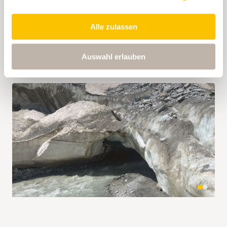
Klebstreifen nicht aus, auch lösen sie sich mit der
Zeit. Doch es lohnt sich: Der Weg ist
Alle zulassen
abwechslungsreich und einfach, das Gletschertor als
Höhepunkt macht den Kindern – und auch mir –
mächtig Eindruck.
Auswahl erlauben