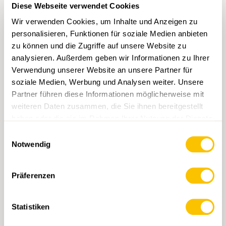
1 Paar Einweghandschuhe Nitril
Diese Webseite verwendet Cookies
Handgel Desinfektionsmittel
Wir verwenden Cookies, um Inhalte und Anzeigen zu
personalisieren, Funktionen für soziale Medien anbieten
zu können und die Zugriffe auf unsere Website zu
analysieren. Außerdem geben wir Informationen zu Ihrer
Verwendung unserer Website an unsere Partner für
ERGÄNZUNG MEDIKAMENTE
soziale Medien, Werbung und Analysen weiter. Unsere
Schmerzmittel; Paracetamol oder Ibuprofen in
Partner führen diese Informationen möglicherweise mit
Tablettenform
weiteren Daten zusammen, die Sie ihnen bereitgestellt
haben oder die sie im Rahmen Ihrer Nutzung der Dienste
Kühlende Sportsalbe
gesammelt haben.
Einwilligungsauswahl
Magnesium
Notwendig
Antihistamin
Wundsalbe
Präferenzen
Bauchschmerzen, Übelkeit, Durchfallmittel
Persönliche Medikamente
Statistiken