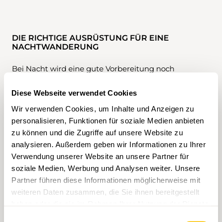
DIE RICHTIGE AUSRÜSTUNG FÜR EINE
NACHTWANDERUNG
Bei Nacht wird eine gute Vorbereitung noch
wichtiger als am Tag. Eine Stirnlampe mit
ausreichend geladenem Akku gehört zur
Diese Webseite verwendet Cookies
Grundausrüstung. Empfehlenswert ist zudem eine
Wir verwenden Cookies, um Inhalte und Anzeigen zu
Ersatzlampe oder zumindest zusätzliche Batterien.
personalisieren, Funktionen für soziale Medien anbieten
zu können und die Zugriffe auf unsere Website zu
Festes Schuhwerk mit gutem Profil ist auch nachts
analysieren. Außerdem geben wir Informationen zu Ihrer
unverzichtbar. Da die Temperaturen nach
Verwendung unserer Website an unsere Partner für
Sonnenuntergang oft deutlich sinken, gehört eine
zusätzliche Kleidungsschicht sowie eine warme
soziale Medien, Werbung und Analysen weiter. Unsere
Jacke in den Rucksack. Wer länger unterwegs ist,
Partner führen diese Informationen möglicherweise mit
sollte ausserdem genügend Getränke und einen
weiteren Daten zusammen, die Sie ihnen bereitgestellt
kleinen Snack dabeihaben.
haben oder die sie im Rahmen Ihrer Nutzung der Dienste
gesammelt haben.
Einwilligungsauswahl