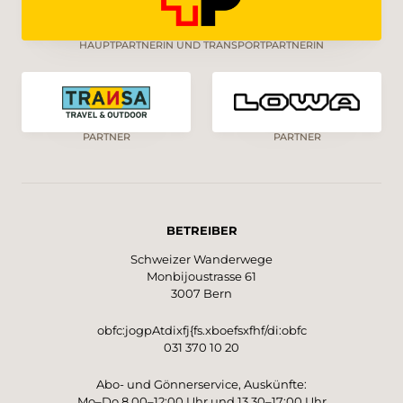
HAUPTPARTNERIN UND TRANSPORTPARTNERIN
PARTNER
PARTNER
BETREIBER
Schweizer Wanderwege
Monbijoustrasse 61
3007 Bern
obfc:jogpAtdixfj{fs.xboefsxfhf/di:obfc
031 370 10 20
Abo- und Gönnerservice, Auskünfte:
Mo–Do 8.00–12:00 Uhr und 13.30–17:00 Uhr