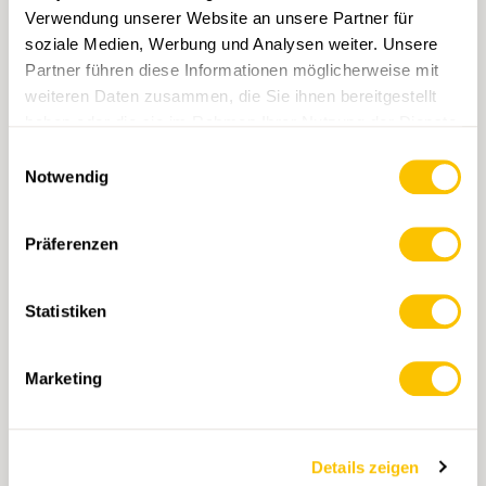
Verwendung unserer Website an unsere Partner für
soziale Medien, Werbung und Analysen weiter. Unsere
Partner führen diese Informationen möglicherweise mit
weiteren Daten zusammen, die Sie ihnen bereitgestellt
haben oder die sie im Rahmen Ihrer Nutzung der Dienste
TAGS
gesammelt haben.
Einwilligungsauswahl
Notwendig
Verband Schweizer Wanderwege
Fachwissen
Präferenzen
Kantonale Wanderweg-Fachorganisationen
Statistiken
Mit Klick auf ein Tag können Sie dieses in Ihrem
Account hinzufügen und erhalten auf Ihre
Interessen zugeschnittenen Content vorgeschlagen.
Tags können nur in einem Account gespeichert
Marketing
werden.
Details zeigen