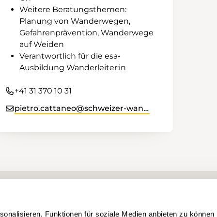
Weitere Beratungsthemen:
Planung von Wanderwegen,
Gefahrenprävention, Wanderwege
auf Weiden
Verantwortlich für die esa-
Ausbildung Wanderleiter:in
+41 31 370 10 31
pietro.cattaneo@schweizer-wanderwege.ch
onalisieren, Funktionen für soziale Medien anbieten zu können 
Wanderwegnetz
Kantonale Wanderweg-Fachorganisat