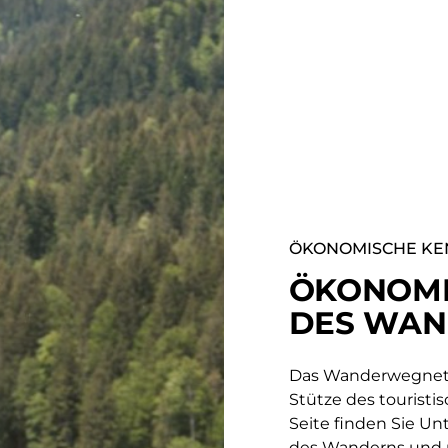
ÖKONOMISCHE K
ÖKONOMI
DES WAN
Das Wanderwegnetz 
Stütze des touristi
Seite finden Sie U
des Wanderns und ü