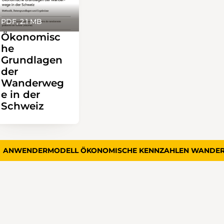
PDF, 2.1 MB
Ökonomisc
he
Grundlagen
der
Wanderweg
e in der
Schweiz
ANWENDERMODELL ÖKONOMISCHE KENNZAHLEN WANDE