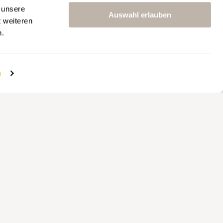
 unsere
Auswahl erlauben
t weiteren
teressen zugeschnittenen Content
n.
n
NER
PARTNER