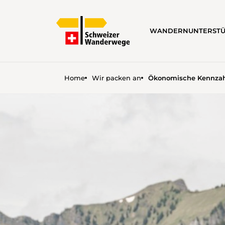
WANDERN
UNTERST
Home
Wir packen an
Ökonomische Kennza
ÖKONOMISCHE KENNZAHL