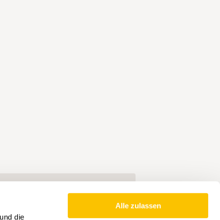
Alle zulassen
und die
ionen
Infrastruktur