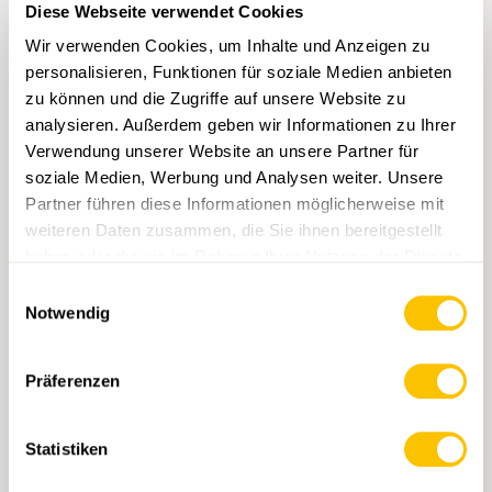
Diese Webseite verwendet Cookies
b) Besteht keine kantonale Beschwerdebefugnis,
Wir verwenden Cookies, um Inhalte und Anzeigen zu
können die kantonalen Wanderweg-
personalisieren, Funktionen für soziale Medien anbieten
Fachorganisationen im Namen der Schweizer
zu können und die Zugriffe auf unsere Website zu
Wanderwege, gestützt auf Artikel 14 FWG, gegen
Vorhaben in ihrem Verbandsgebiet Einsprache
analysieren. Außerdem geben wir Informationen zu Ihrer
erheben und Beschwerde führen. Sie brauchen
Verwendung unserer Website an unsere Partner für
hierzu eine einzelfallweise Vollmacht der Schweizer
soziale Medien, Werbung und Analysen weiter. Unsere
Wanderwege.
Partner führen diese Informationen möglicherweise mit
weiteren Daten zusammen, die Sie ihnen bereitgestellt
Es wird empfohlen, die Zeichnungsberechtigungen
haben oder die sie im Rahmen Ihrer Nutzung der Dienste
innerhalb der kantonalen Wanderweg-
gesammelt haben.
Einwilligungsauswahl
Fachorganisation zu regeln und schriftlich
Notwendig
festzuhalten.
Die Schweizer Wanderwege stehen den kantonalen
Präferenzen
Wanderweg-Fachorganisationen in jedem Fall
beratend zur Seite.
Statistiken