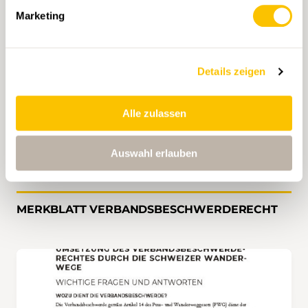
Marketing
VOLLMACHT BEI DEN SCHWEIZER
WANDERWEGEN BEANTRAGEN
Details zeigen
Den Schweizer Wanderwegen sind die Einsprache
oder Beschwerde sowie die notwendigen
Alle zulassen
zusätzlichen Unterlagen zuzustellen (
per E-Mail
).
Basierend darauf wird die Vollmacht ausgestellt.
Auswahl erlauben
MERKBLATT VERBANDSBESCHWERDERECHT