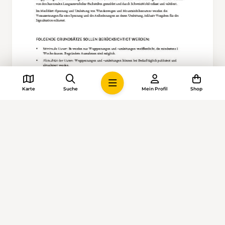
PDF, 202.4 KB
Karte
Suche
Mein Profil
Shop
Grundsätze zur Veröffentlichung von
Wegsperrungen und Umleitungen auf
dem Geoportal des Bundes