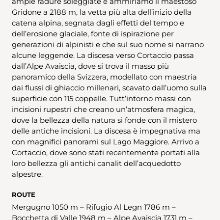
ampie radure soleggiate e ammiriamo il maestoso
Gridone a 2188 m, la vetta più alta dell’inizio della
catena alpina, segnata dagli effetti del tempo e
dell’erosione glaciale, fonte di ispirazione per
generazioni di alpinisti e che sul suo nome si narrano
alcune leggende. La discesa verso Cortaccio passa
dall’Alpe Avaiscia, dove si trova il masso più
panoramico della Svizzera, modellato con maestria
dai flussi di ghiaccio millenari, scavato dall’uomo sulla
superficie con 115 coppelle. Tutt’intorno massi con
incisioni rupestri che creano un’atmosfera magica,
dove la bellezza della natura si fonde con il mistero
delle antiche incisioni. La discesa è impegnativa ma
con magnifici panorami sul Lago Maggiore. Arrivo a
Cortaccio, dove sono stati recentemente portati alla
loro bellezza gli antichi canalit dell’acquedotto
alpestre.
ROUTE
Mergugno 1050 m – Rifugio Al Legn 1786 m –
Bocchetta di Valle 1948 m – Alpe Avaiscia 1731 m –