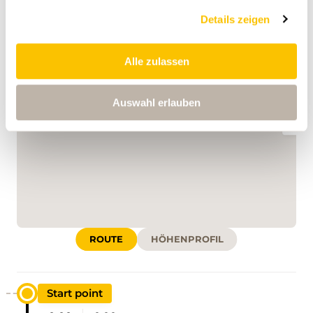
www.swisshiking.ch
Details zeigen
Alle zulassen
,
swisstopo
Auswahl erlauben
Daten:
ROUTE
HÖHENPROFIL
Start point