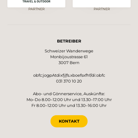
PARTNER
PARTNER
BETREIBER
Schweizer Wanderwege
Monbijoustrasse 61
3007 Bern
obfc:jogpAtdixfj{fs.xboefsxfhf/di:obfc
031 370 10 20
Abo- und Gönnerservice, Auskünfte:
Mo–Do 8.00–12:00 Uhr und 13.30–17:00 Uhr
Fr 8.00–12:00 Uhr und 13.30–16:00 Uhr
KONTAKT