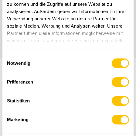
zu können und die Zugriffe auf unsere Website zu
analysieren. Außerdem geben wir Informationen zu Ihrer
SWISSTOPO APP
Verwendung unserer Website an unsere Partner für
Diese Route in der Swisstopo
soziale Medien, Werbung und Analysen weiter. Unsere
App öffnen.
Partner führen diese Informationen möglicherweise mit
weiteren Daten zusammen, die Sie ihnen bereitgestellt
haben oder die sie im Rahmen Ihrer Nutzung der Dienste
gesammelt haben.
Einwilligungsauswahl
Notwendig
WANDERROUTE
Präferenzen
Statistiken
Marketing