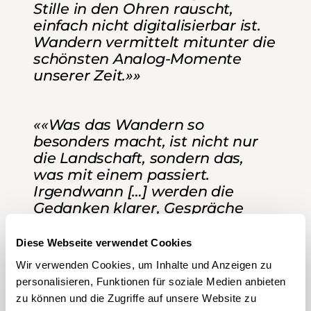
Stille in den Ohren rauscht,
einfach nicht digitalisierbar ist.
Wandern vermittelt mitunter die
schönsten Analog-Momente
unserer Zeit.»»
««Was das Wandern so
besonders macht, ist nicht nur
die Landschaft, sondern das,
was mit einem passiert.
Irgendwann […] werden die
Gedanken klarer, Gespräche
tiefer, Stille intensiver. Vielleicht,
weil der Weg den Fokus lenkt.
Diese Webseite verwendet Cookies
Oder weil der Körper geht und
Wir verwenden Cookies, um Inhalte und Anzeigen zu
der Kopf endlich nicht mehr
personalisieren, Funktionen für soziale Medien anbieten
rennen muss.»»
zu können und die Zugriffe auf unsere Website zu