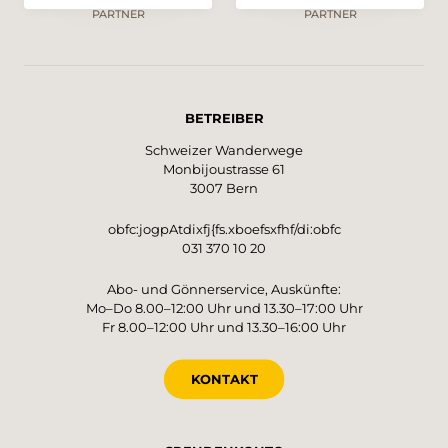
PARTNER
PARTNER
BETREIBER
Schweizer Wanderwege
Monbijoustrasse 61
3007 Bern
obfc:jogpAtdixfj{fs.xboefsxfhf/di:obfc
031 370 10 20
Abo- und Gönnerservice, Auskünfte:
Mo–Do 8.00–12:00 Uhr und 13.30–17:00 Uhr
Fr 8.00–12:00 Uhr und 13.30–16:00 Uhr
KONTAKT