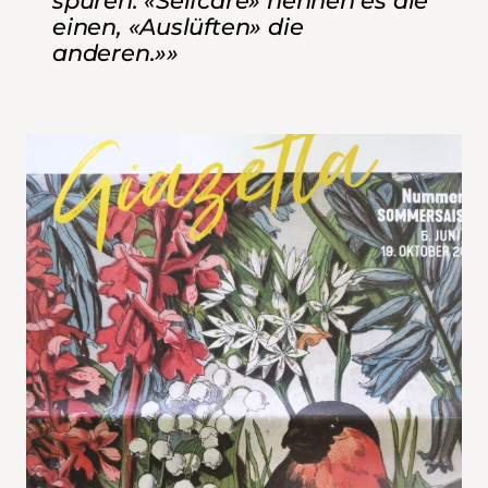
spüren. «Selfcare» nennen es die
einen, «Auslüften» die
anderen.»»