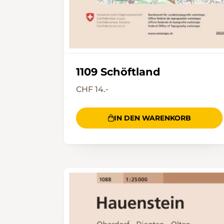
1109 Schöftland
CHF 14.-
IN DEN WARENKORB