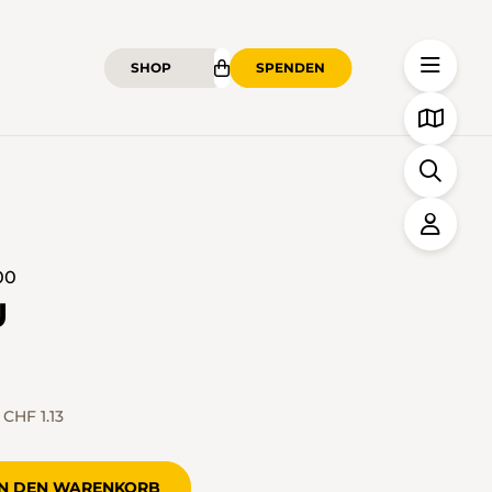
SHOP
SPENDEN
00
U
)
CHF 1.13
IN DEN WARENKORB