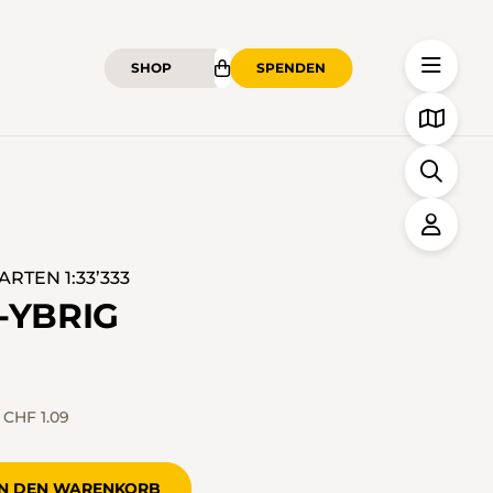
SHOP
SPENDEN
RTEN 1:33’333
-YBRIG
)
CHF 1.09
IN DEN WARENKORB