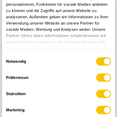
personalisieren, Funktionen für soziale Medien anbieten
zu können und die Zugriffe auf unsere Website zu
analysieren. Außerdem geben wir Informationen zu Ihrer
Verwendung unserer Website an unsere Partner für
ARTIKELNUMMER
JAHR
soziale Medien, Werbung und Analysen weiter. Unsere
5005
2024
Partner führen diese Informationen möglicherweise mit
SKALA
HERAUSGEBER
weiteren Daten zusammen, die Sie ihnen bereitgestellt
150000
Bundesamt für
haben oder die sie im Rahmen Ihrer Nutzung der Dienste
Landestopographie
gesammelt haben.
Einwilligungsauswahl
Notwendig
WERBUNG
Präferenzen
Statistiken
Marketing
PARTNERSCHAFTEN