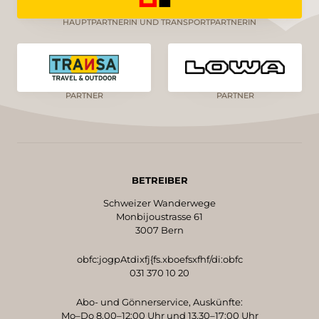
HAUPTPARTNERIN UND TRANSPORTPARTNERIN
PARTNER
PARTNER
BETREIBER
Schweizer Wanderwege
Monbijoustrasse 61
3007 Bern
obfc:jogpAtdixfj{fs.xboefsxfhf/di:obfc
031 370 10 20
Abo- und Gönnerservice, Auskünfte:
Mo–Do 8.00–12:00 Uhr und 13.30–17:00 Uhr