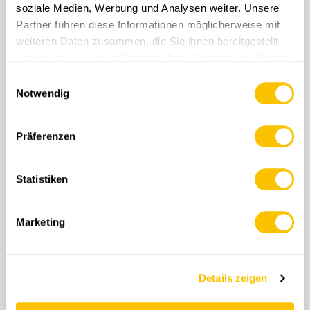
soziale Medien, Werbung und Analysen weiter. Unsere
Partner führen diese Informationen möglicherweise mit
weiteren Daten zusammen, die Sie ihnen bereitgestellt
Wanderland Schweiz, 7. Via Gottardo
haben oder die sie im Rahmen Ihrer Nutzung der Dienste
CHF 29.90
gesammelt haben.
Einwilligungsauswahl
Notwendig
OPTION WÄHLEN
Präferenzen
Statistiken
Marketing
Details zeigen