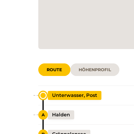
ROUTE
HÖHENPROFIL
Unterwasser, Post
Halden