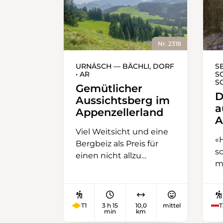
Nr. 2318
URNÄSCH — BÄCHLI, DORF
S
• AR
S
S
Gemütlicher
D
Aussichtsberg im
a
Appenzellerland
A
Viel Weitsicht und eine
«H
Bergbeiz als Preis für
sc
einen nicht allzu
m
anstrengenden
w
Aufstieg? Auf dieser
F
Wanderung geht diese
d
Rechnung auf. Von den
T1
3 h 15
10,0
mittel
T
s
min
km
mit traditionellen