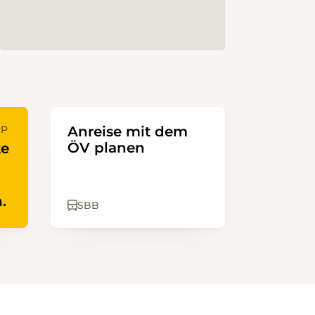
PP
Anreise mit dem
ÖV planen
te
.
SBB