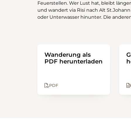
Feuerstellen. Wer Lust hat, bleibt länger
zur nächsten Bushaltestelle, wo man
und wandert via Risi nach Alt St.Johann
entweder in Richtung Schwägalp oder
oder Unterwasser hinunter. Die andere
Wanderung als
G
PDF herunterladen
h
PDF