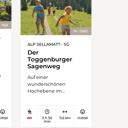
. 1168
Nr. 0682
•
ALP SELLAMATT • SG
Der
Toggenburger
Sagenweg
n
Auf einer
wunderschönen
Hochebene im
Toggenburg liegt auf
1400 Meter über Meer
die Alp Sellamatt. Gleich
neben der
ittel
3 h 30
11,6 km
mittel
min
Seilbahnstation steht