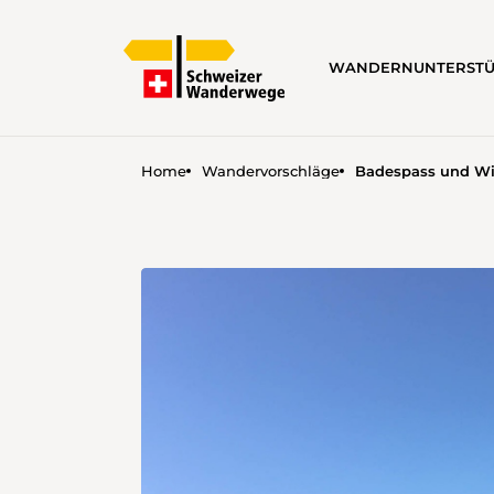
WANDERN
UNTERST
Home
Wandervorschläge
Badespass und W