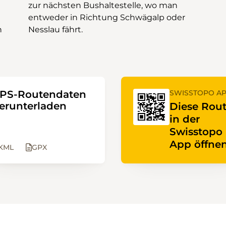
n
Nesslau fährt.
PS-Routendaten
SWISSTOPO A
erunterladen
Diese Rou
in der
Swisstopo
App öffnen
KML
GPX