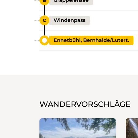
Gräppelensee
Windenpass
Ennetbühl, Bernhalde/Lutert.
WANDERVORSCHLÄGE