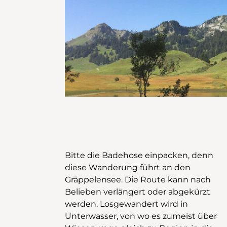
Bitte die Badehose einpacken, denn
überwandern den Windenpass. Der
diese Wanderung führt an den
Weg ist nun ein Bergwanderweg,
Gräppelensee. Die Route kann nach
zunächst sanft, dann immer steiler. Bei
Belieben verlängert oder abgekürzt
Hinterwinden lockt eine letzte
werden. Losgewandert wird in
Erfrischung: auf der Alp befindet sich ein
Unterwasser, von wo es zumeist über
kleiner Selbstbedienungsladen. Jetzt