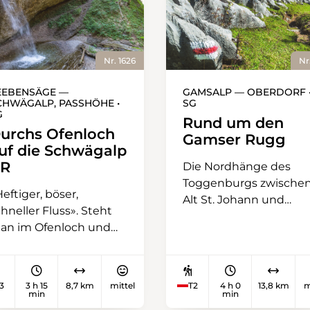
Nr. 1626
Nr
EEBENSÄGE —
GAMSALP — OBERDORF 
CHWÄGALP, PASSHÖHE •
SG
G
Rund um den
urchs Ofenloch
Gamser Rugg
uf die Schwägalp
R
Die Nordhänge des
Toggenburgs zwische
eftiger, böser,
Alt St. Johann und
hneller Fluss». Steht
Wildhaus sind
an im Ofenloch und
grosszügig mit
agt den Blick über die
Bergbahnen und
elsen ins Quellgebiet
Bergrestaurants
es Necker, kann man
ausgerüstet und nicht
3
3 h 15
8,7 km
mittel
T2
4 h 0
13,8 km
m
ich die Bedeutung
min
min
zuletzt deshalb ein