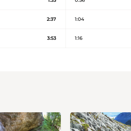
1:33
0:56
2:37
1:04
3:53
1:16