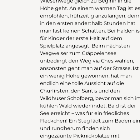
Wiesenwege gleich zu Beginn in die
werden die letzten 100 Höhenmeter
Höhe geht. An einem warmen Tag ist e
überwunden. Auf dem Pass geht e
empfohlen, frühzeitig anzufangen, den
dann ein paar Meter nach links, i
in den ersten anderthalb Stunden hat
Richtung Alpli, danach sehr schmal und
man fast keinen Schatten. Bei Halden is
steil wieder hinunter. Da sich der We
für Kinder der erste Halt auf dem
auf der Schattenseite und im Wald
Spielplatz angesagt. Beim nächsten
befindet, ist er recht rutschig. Für Hunde
Wegweiser zum Gräppelensee
und kleine Kinder ist dieses Teilstück
unbedingt den Weg via Ches wählen,
nicht geeignet, da man zuweilen auch
ansonsten geht man auf der Strasse. Ist
die Hände benutzen muss. Schnell sind
ein wenig Höhe gewonnen, hat man
so die Höhenmeter wieder verloren und
endlich eine tolle Aussicht auf die
man findet sich bei den Ställen wieder.
Churfirsten, den Säntis und den
Wer noch weiterwandern will, biegt
Wildhuser Schofberg, bevor man sich i
beim ersten Stall rechts ab und geht zu
kühlen Wald wiederfindet. Bald ist der
Schwägalp. Die anderen passen bei
See erreicht – was für ein friedliches
Dreckloch auf: dort ist ein Stück
Fleckchen! Ein Steg lädt zum Baden ei
Bergwanderweg über die Weid
und rundherum finden sich
markiert, wo man abkürzen kann. Nun
eingezäunte Picknickplätze mit
ist es noch eine gute halbe Stunde bis