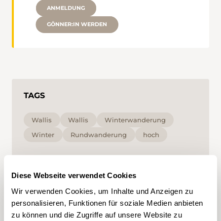
ANMELDUNG
GÖNNER:IN WERDEN
TAGS
Wallis
Wallis
Winterwanderung
Winter
Rundwanderung
hoch
Mit Klick auf ein Tag können Sie dieses in Ihrem
Account hinzufügen und erhalten auf Ihre
Diese Webseite verwendet Cookies
Interessen zugeschnittenen Content vorgeschlagen.
Tags können nur in einem Account gespeichert
Wir verwenden Cookies, um Inhalte und Anzeigen zu
werden.
personalisieren, Funktionen für soziale Medien anbieten
zu können und die Zugriffe auf unsere Website zu