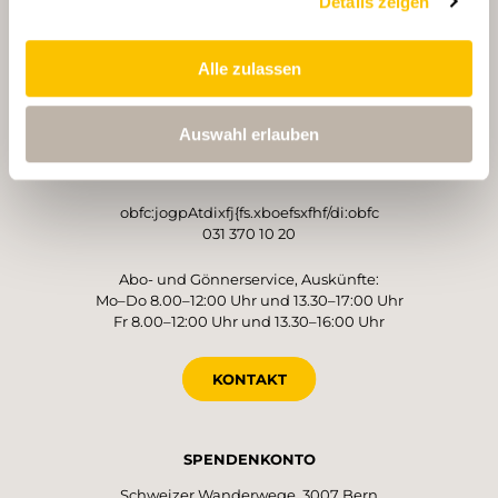
Details zeigen
Alle zulassen
BETREIBER
Schweizer Wanderwege
Auswahl erlauben
Monbijoustrasse 61
3007 Bern
obfc:jogpAtdixfj{fs.xboefsxfhf/di:obfc
031 370 10 20
Abo- und Gönnerservice, Auskünfte:
Mo–Do 8.00–12:00 Uhr und 13.30–17:00 Uhr
Fr 8.00–12:00 Uhr und 13.30–16:00 Uhr
KONTAKT
SPENDENKONTO
Schweizer Wanderwege, 3007 Bern