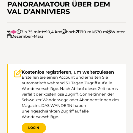
PANORAMATOUR ÜBER DEM
VAL D’ANNIVIERS
3 h 35 min
10,4 km
hoch
370 m
370 m
Winter
Dezember–März
Kostenlos registrieren, um weiterzulesen
Erstellen Sie einen Account und erhalten Sie
automatisch während 30 Tagen Zugriff auf alle
Wandervorschläge. Nach Ablauf dieses Zeitraums
verfällt der kostenlose Zugriff. Gönner:innen der
Schweizer Wanderwege oder Abonnent:innen des
Magazins DAS WANDERN haben
uneingeschränkten Zugriff auf alle
Wandervorschläge.
LOGIN