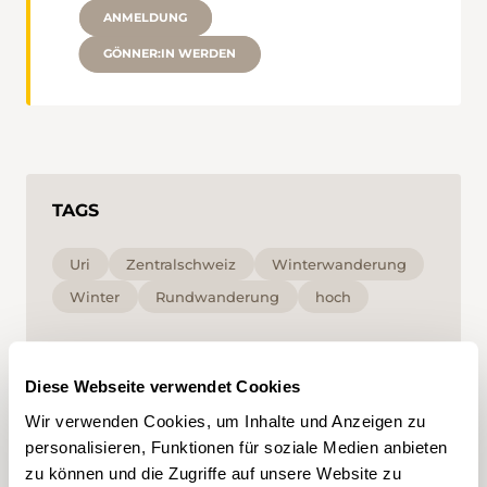
ANMELDUNG
GÖNNER:IN WERDEN
TAGS
Uri
Zentralschweiz
Winterwanderung
Winter
Rundwanderung
hoch
Mit Klick auf ein Tag können Sie dieses in Ihrem
Account hinzufügen und erhalten auf Ihre
Diese Webseite verwendet Cookies
Interessen zugeschnittenen Content vorgeschlagen.
Tags können nur in einem Account gespeichert
Wir verwenden Cookies, um Inhalte und Anzeigen zu
werden.
personalisieren, Funktionen für soziale Medien anbieten
zu können und die Zugriffe auf unsere Website zu