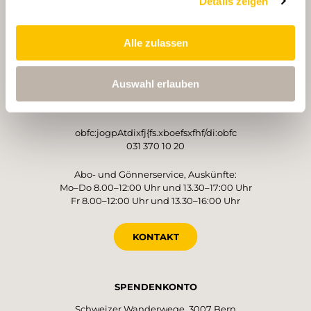
Details zeigen
Alle zulassen
BETREIBER
Schweizer Wanderwege
Auswahl erlauben
Monbijoustrasse 61
3007 Bern
obfc:jogpAtdixfj{fs.xboefsxfhf/di:obfc
031 370 10 20
Abo- und Gönnerservice, Auskünfte:
Mo–Do 8.00–12:00 Uhr und 13.30–17:00 Uhr
Fr 8.00–12:00 Uhr und 13.30–16:00 Uhr
KONTAKT
SPENDENKONTO
Schweizer Wanderwege, 3007 Bern