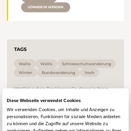
GÖNNER:IN WERDEN
TAGS
Wallis
Wallis
Schneeschuhwanderung
Winter
Rundwanderung
hoch
Mit Klick auf ein Tag können Sie dieses in Ihrem
Account hinzufügen und erhalten auf Ihre
Interessen zugeschnittenen Content vorgeschlagen.
Diese Webseite verwendet Cookies
Tags können nur in einem Account gespeichert
werden.
Wir verwenden Cookies, um Inhalte und Anzeigen zu
personalisieren, Funktionen für soziale Medien anbieten
zu können und die Zugriffe auf unsere Website zu
analysieren. Außerdem geben wir Informationen zu Ihrer