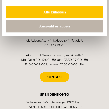
Alle zulassen
BETREIBER
Schweizer Wanderwege
Monbijoustrasse 61
Auswahl erlauben
3007 Bern
obfc:jogpAtdixfj{fs.xboefsxfhf/di:obfc
031 370 10 20
Abo- und Gönnerservice, Auskünfte:
Mo–Do 8.00–12:00 Uhr und 13.30–17:00 Uhr
Fr 8.00–12:00 Uhr und 13.30–16:00 Uhr
KONTAKT
SPENDENKONTO
Schweizer Wanderwege, 3007 Bern
IBAN CH48 0900 0000 4001 4552 5