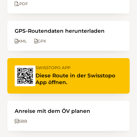
PDF
GPS-Routendaten herunterladen
KML
GPX
SWISSTOPO APP
Diese Route in der Swisstopo
App öffnen.
Anreise mit dem ÖV planen
SBB