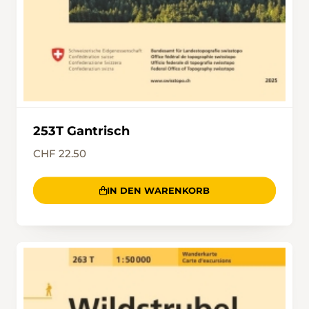
eine breite Forststrasse schliesslich die
Ausläufer des Dorfkerns von Adelboden
erreicht sind.
253T Gantrisch
CHF 22.50
IN DEN WARENKORB