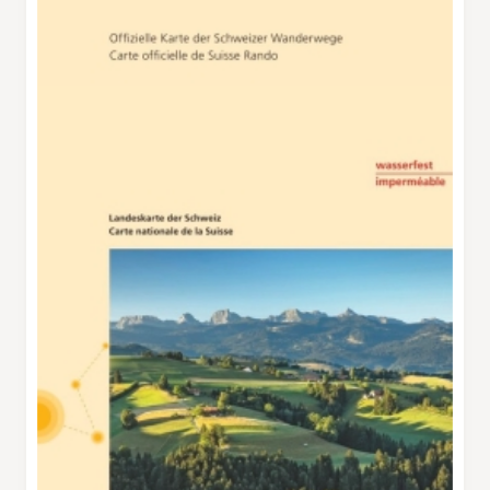
die Lenk gelangen. Diese Route führt aber
weiter geradeaus, vorbei am Adventure Park
Rehärti und dem Vita Parcours entlang
Richtung Schärmtanne. Unterwegs gibts
lauschige Picknickplätze. Im Restaurant
Schärmtanne empfiehlt sich eine Rast. Von
hier gelangt man in knapp zwei Stunden
entweder aufs Sillerenbüel oder auf den
Schwandfeldspitz und kann von jenen
Punkten mit den jeweiligen Bahnen ins Dorf
Adelboden hinunterfahren (Silleren,
Tschenten). Diese Route folgt zunächst dem
Weg Richtung Schwandfeldspitz, biegt jedoch
nach wenigen Metern rechts in den Hang
hinein, wo ein Wanderweg über die Fluehweid
nach Adelboden zurückführt. Dieser Weg
wurde 1991 angelegt und mit zahlreichen
Ruhebänken ausgestattet (gemäss Schild zum
Jubiläumsjahr 1991 für jeden Kanton eines).
Nach einem kurzen Aufstieg zur Flueweid lässt
sich das Berg‑Panorama geniessen, bevor über