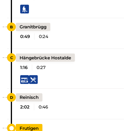
Granitbrügg
0:49
0:24
Hängebrücke Hostalde
1:16
0:27
Reinisch
2:02
0:46
Frutigen