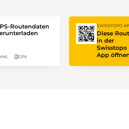
PS-Routendaten
SWISSTOPO A
erunterladen
Diese Rou
in der
Swisstopo
App öffnen
KML
GPX