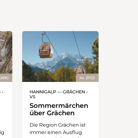
 0890
Nr. 0753
 •
HANNIGALP — GRÄCHEN •
VS
Sommermärchen
über Grächen
Die Region Grächen ist
ig
immer einen Ausflug