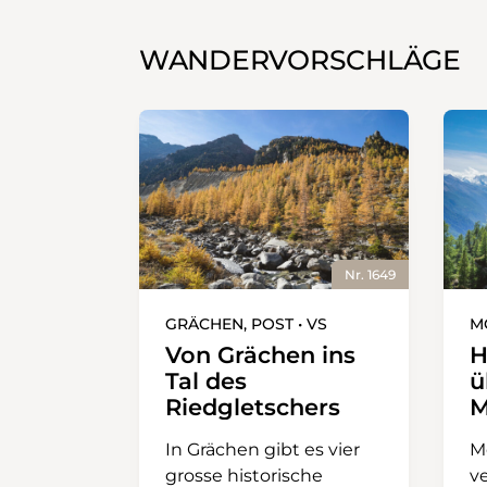
WANDERVORSCHLÄGE
Nr. 1649
GRÄCHEN, POST • VS
M
Von Grächen ins
H
Tal des
ü
Riedgletschers
M
In Grächen gibt es vier
M
grosse historische
v