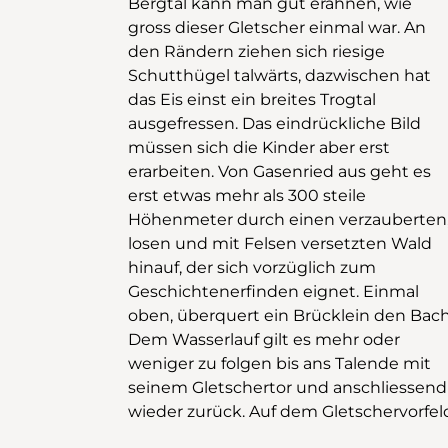
Bergtal kann man gut erahnen, wie
Es lohnt sich, hier viel Zeit einzuplanen.
gross dieser Gletscher einmal war. An
Der Eggeri folgt die Familie, es geht
den Rändern ziehen sich riesige
immer leicht abwärts. Nach dem
Schutthügel talwärts, dazwischen hat
Ritigraben biegt ein Weg ab, hinunter
das Eis einst ein breites Trogtal
zur Chilcherisuone, der man weiter
ausgefressen. Das eindrückliche Bild
Richtung Grächen folgt. Anfangs des
müssen sich die Kinder aber erst
Dorfes trifft man schliesslich auf den
erarbeiten. Von Gasenried aus geht es
Robi-Spielplatz. Gasenried mit dem Bus
erst etwas mehr als 300 steile
zu erreichen, ist etwas schwierig, da nur
Höhenmeter durch einen verzauberten
wenige Busse fahren, jeweil
losen und mit Felsen versetzten Wald
frühmorgens oder spät nachmittags.
hinauf, der sich vorzüglich zum
Wer die Wanderung deswegen in
Geschichtenerfinden eignet. Einmal
umgekehrter Richtung machen will,
oben, überquert ein Brücklein den Bach
muss bedenken, dass die Schifflein i
Dem Wasserlauf gilt es mehr oder
den Suonen nur abwärts schwimmen,
weniger zu folgen bis ans Talende mit
was wiederum den Fluss der
seinem Gletschertor und anschliessend
wieder zurück. Auf dem Gletschervorfel