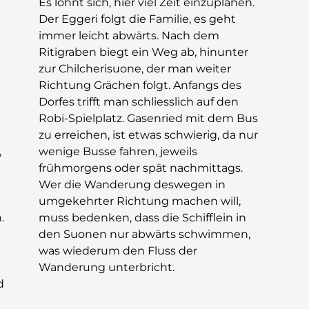
,
s
.
n
Wanderung unterbricht.
d