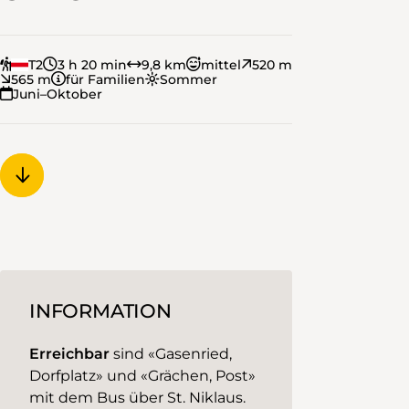
T2
3 h 20 min
9,8 km
mittel
520 m
565 m
für Familien
Sommer
Juni–Oktober
INFORMATION
Erreichbar
sind «Gasenried,
Dorfplatz» und «Grächen, Post»
mit dem Bus über St. Niklaus.