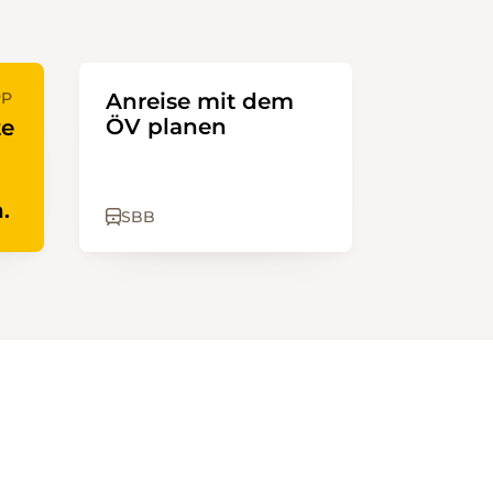
PP
Anreise mit dem
ÖV planen
te
.
SBB