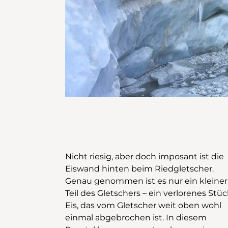
Nicht riesig, aber doch imposant ist die
kann man mit Bräteln und Spielen am
Eiswand hinten beim Riedgletscher.
Bach Stunden verbringen. Danach geht
Genau genommen ist es nur ein kleiner
es hinunter zur Eggeri-Suone, die
Teil des Gletschers – ein verlorenes Stü
oberste alte Wasserleitung oberhal
Eis, das vom Gletscher weit oben wohl
Grächens, wo bestens Rindenschifflein
einmal abgebrochen ist. In diesem
auf die Reise geschickt werden können.