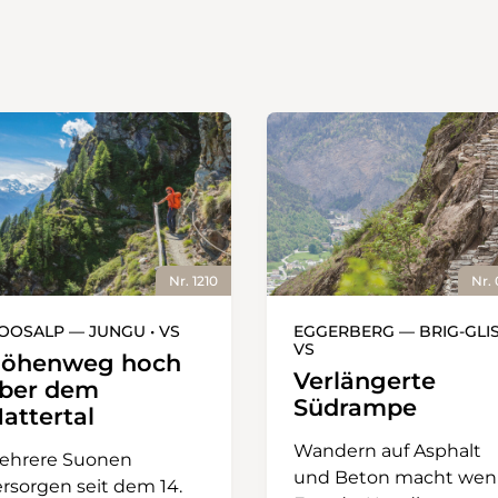
Nr. 1210
Nr.
OOSALP — JUNGU • VS
EGGERBERG — BRIG-GLIS
VS
öhenweg hoch
Verlängerte
ber dem
Südrampe
attertal
Wandern auf Asphalt
ehrere Suonen
und Beton macht wen
ersorgen seit dem 14.