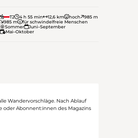
T2
4 h 55 min
12,6 km
hoch
985 m
985 m
für schwindelfreie Menschen
Sommer
Juni–September
Mai–Oktober
alle Wandervorschläge. Nach Ablauf
ege oder Abonnent:innen des Magazins