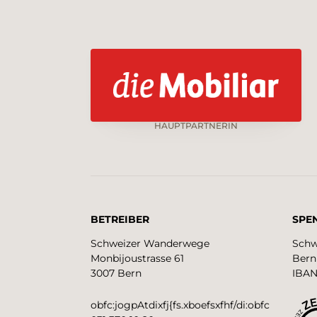
HAUPTPARTNERIN
BETREIBER
SPE
Schweizer Wanderwege
Schw
Monbijoustrasse 61
Bern
3007 Bern
IBAN
obfc:jogpAtdixfj{fs.xboefsxfhf/di:obfc