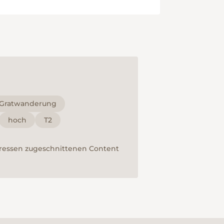
Gratwanderung
hoch
T2
teressen zugeschnittenen Content