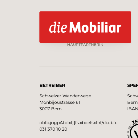
HAUPTPARTNERIN
BETREIBER
SPE
Schweizer Wanderwege
Schw
Monbijoustrasse 61
Bern
3007 Bern
IBAN
obfc:jogpAtdixfj{fs.xboefsxfhf/di:obfc
031 370 10 20