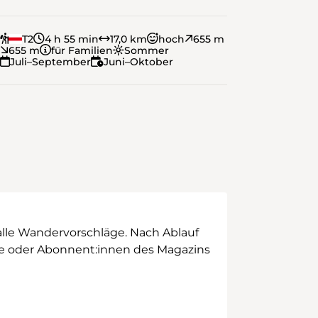
T2
4 h 55 min
17,0 km
hoch
655 m
655 m
für Familien
Sommer
Juli–September
Juni–Oktober
alle Wandervorschläge. Nach Ablauf
ege oder Abonnent:innen des Magazins