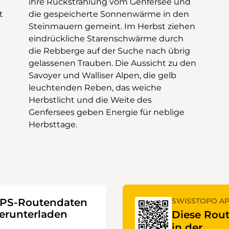
t
h
g
e
Herbsttage.
PS-Routendaten
SWISSTOPO A
erunterladen
Diese Rou
in der