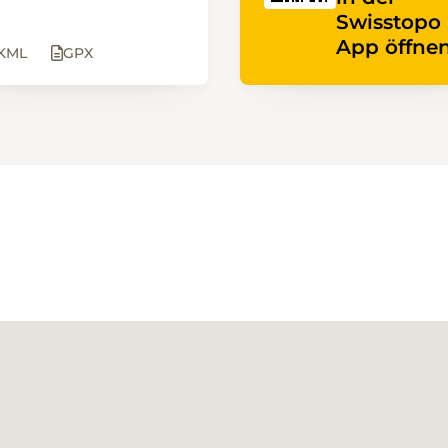
Swisstopo
App öffnen
KML
GPX