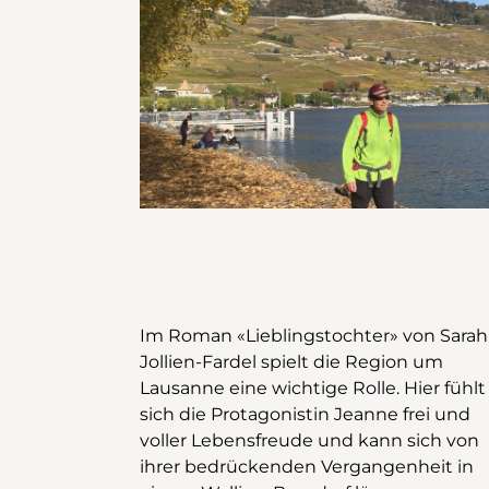
Im Roman «Lieblingstochter» von Sarah
Abschnitt verläuft hauptsächlich auf
Jollien-Fardel spielt die Region um
Hartbelag. Unterwegs ist die milde
Lausanne eine wichtige Rolle. Hier fühlt
Wärme der «drei Sonnen» spürbar,
sich die Protagonistin Jeanne frei und
welche die Trauben in der Region
voller Lebensfreude und kann sich von
Lavaux reifen lassen. Mit «drei Sonnen»
ihrer bedrückenden Vergangenheit in
sind die direkte Sonneneinstrahlung,