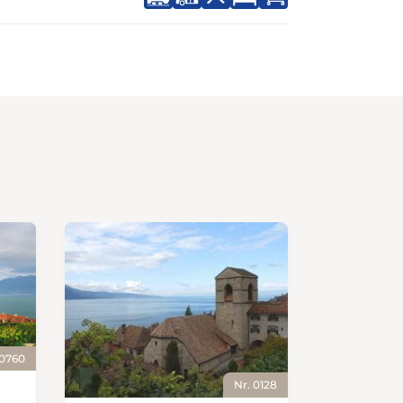
 0760
Nr. 0128