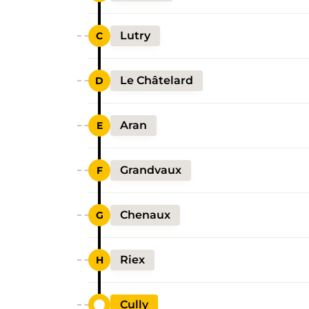
Lutry
Le Châtelard
Aran
Grandvaux
Chenaux
Riex
Cully