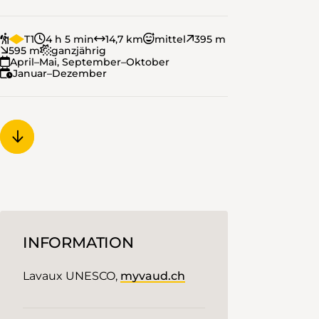
T1
4 h 5 min
14,7 km
mittel
395 m
595 m
ganzjährig
April–Mai, September–Oktober
Januar–Dezember
INFORMATION
Lavaux UNESCO,
myvaud.ch