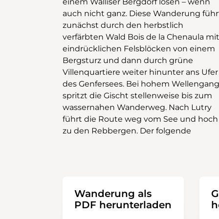
einem Walliser Bergdorf lösen – wenn
ihre Rückstrahlung vom Genfersee und
auch nicht ganz. Diese Wanderung führt
die gespeicherte Sonnenwärme in den
zunächst durch den herbstlich
Steinmauern gemeint. Im Herbst ziehen
verfärbten Wald Bois de la Chenaula mi
eindrückliche Starenschwärme durc
eindrücklichen Felsblöcken von einem
die Rebberge auf der Suche nach übrig
Bergsturz und dann durch grüne
gelassenen Trauben. Die Aussicht zu den
Villenquartiere weiter hinunter ans Ufer
Savoyer und Walliser Alpen, die gelb
des Genfersees. Bei hohem Wellengan
leuchtenden Reben, das weich
spritzt die Gischt stellenweise bis zum
Herbstlicht und die Weite des
wassernahen Wanderweg. Nach Lutry
Genfersees geben Energie für neblige
führt die Route weg vom See und hoch
zu den Rebbergen. Der folgende
Wanderung als
G
PDF herunterladen
h