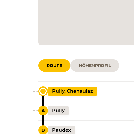
ROUTE
HÖHENPROFIL
Pully, Chenaulaz
Pully
Paudex