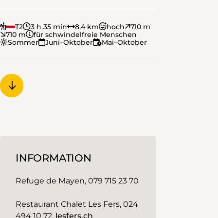
T2
3 h 35 min
8,4 km
hoch
710 m
710 m
für schwindelfreie Menschen
Sommer
Juni–Oktober
Mai–Oktober
INFORMATION
Refuge de Mayen, 079 715 23 70
Restaurant Chalet Les Fers, 024
494 10 72,
lesfers.ch