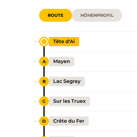
ROUTE
HÖHENPROFIL
Tête d'Aï
Mayen
Lac Segray
Sur les Truex
Crête du Fer