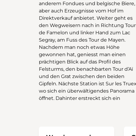
anderem Fondues und belgische Biere,
Boden zu achten. Über das Karrenfeld
aber auch Erzeugnisse vom Hof im
gelangt man an den Fuss des Tour de
Direktverkauf anbietet. Weiter geht es
Famelon und umrundet diesen – wer
den Wegweisern nach in Richtung Tour
mag, erklimmt auch noch den Gipfel.
de Famelon und linker Hand zum Lac
Das steinige Terrain wird von Feldwegen
Segray, am Fuss des Tour de Mayen.
abgelöst, und nach einer Stärkung im
Nachdem man noch etwas Höhe
Chalet Les Fers geht es schliesslich
gewonnen hat, geniesst man einen
zurück zum Ausgangspunkt der
prächtigen Blick auf das Profil des
Wanderung. Dieser letzte Abschnitt
Felsturms, den benachbarten Tour d’Aï
führt durch einen grossen Felskessel,
und den Grat zwischen den beiden
der noch einmal beeindruckende
Gipfeln. Nächste Station ist Sur les Truex,
Anblicke bietet – umso mehr, wenn
wo sich ein überwältigendes Panorama
Bäume, Sträucher und Moose in
öffnet. Dahinter erstreckt sich ein