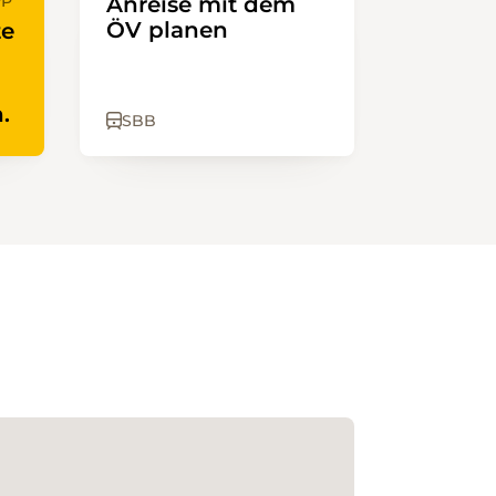
PP
Anreise mit dem
ÖV planen
te
.
SBB