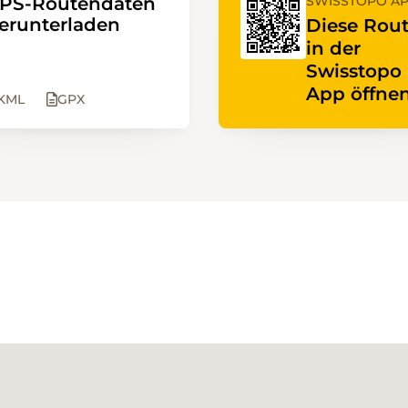
PS-Routendaten
SWISSTOPO A
erunterladen
Diese Rou
in der
Swisstopo
App öffnen
KML
GPX