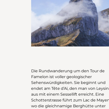
Die Rundwanderung um den Tour de
Karrenfeld, das an eine Mondlandschaft
Famelon ist voller geologischer
erinnert, mit zerklüfteten und teils
Sehenswürdigkeiten. Sie beginnt und
scharfkantigen Karstformationen.
endet am Tête d’Aï, den man von Leysin
Entsprechend ist Trittsicherheit gefragt
aus mit einem Sessellift erreicht. Eine
und trotz der faszinierenden, durch
Schotterstrasse führt zum Lac de Mayen
jahrhundertelange Prozesse geformte
wo die gleichnamige Berghütte unter
Kulisse stets auf die Markierungen am