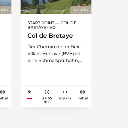
 1263
Nr. 0253
START POINT — COL DE
BRETAYE • VD
Col de Bretaye
Der Chemin de fer Bex-
Villars-Bretaye (BVB) ist
eine Schmalspurbahn,
die von Bex über Villars-
sur-Ollon bis auf den Col
de Bretaye fährt. Wer in
Villars in die roten
Wagen einsteigt,
.
ittel
3 h 55
12,9 km
mittel
geniesst eine
min
aussergewöhn­liche
Fahrt auf den Pass und
zum Ausgangspunkt