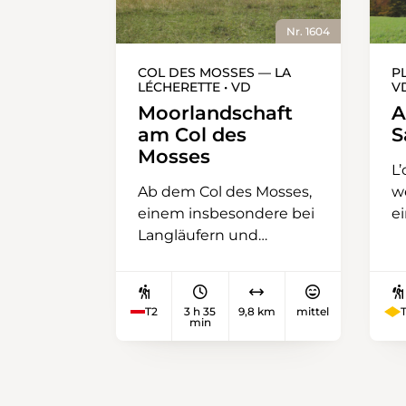
Nr. 1604
COL DES MOSSES — LA
P
LÉCHERETTE • VD
V
Moorlandschaft
A
am Col des
S
Mosses
L’
Ab dem Col des Mosses,
w
einem insbesondere bei
e
Langläufern und
G
Schneeschuhwanderern
M
beliebten
su
Wintersportgebiet,
W
T2
3 h 35
9,8 km
mittel
T
steigt der Weg rasch an
m
min
und führt, vorbei an
Se
einigen Häusern und
is
einer alten
ku