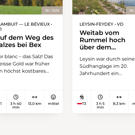
Nr. 1329
Nr.
LAMBUIT — LE BÉVIEUX •
LEYSIN-FEYDEY • VD
D
Weitab vom
uf dem Weg des
Rummel hoch
alzes bei Bex
über dem
Rhonetal
or blanc – das Salz! Das
Leysin war durch seine
eisse Gold war früher
Südhanglage im 20.
in höchst kostbares
Jahrhundert ein
ut, das man mit allen
wichtiger Erholungs-
itteln zu verteidigen
und Luftkurort,
chte. Vielerlei
insbesondere für an
issenswertes erfährt
Tuberkulose Erkrankte
1
3 h 40
13,0 km
mittel
T3
3 h 5
8,3 km
m
an auf dem Sentier du
min
min
Nach der Entdeckung
l bei Bex. Der Lehrpfad
von Antibiotika zur
t ein Meisterstück an
Behandlung der
rzweiliger Didaktik.
Lungenkrankheit erlitt