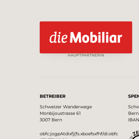
HAUPTPARTNERIN
BETREIBER
SPE
Schweizer Wanderwege
Schw
Monbijoustrasse 61
Bern
3007 Bern
IBAN
obfc:jogpAtdixfj{fs.xboefsxfhf/di:obfc