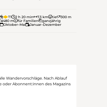
T1
2 h 20 min
7,3 km
tief
300 m
480 m
für Familien
ganzjährig
Oktober–Mai
Januar–Dezember
alle Wandervorschläge. Nach Ablauf
ege oder Abonnent:innen des Magazins