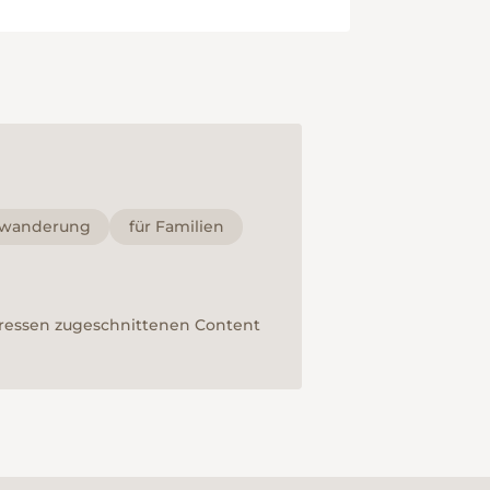
lwanderung
für Familien
teressen zugeschnittenen Content