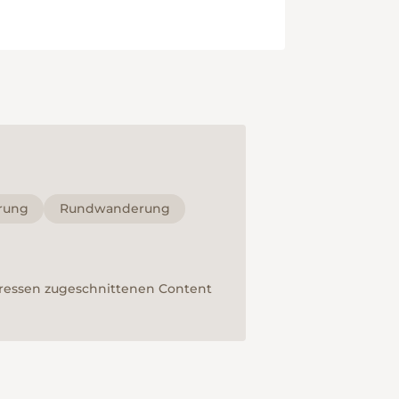
rung
Rundwanderung
teressen zugeschnittenen Content