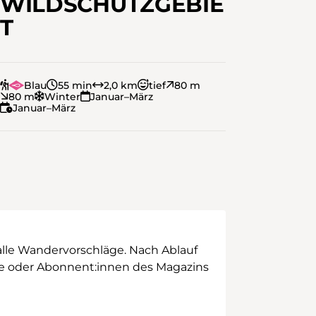
WILDSCHUTZGEBIE
T
Blau
55 min
2,0 km
tief
80 m
80 m
Winter
Januar–März
Januar–März
alle Wandervorschläge. Nach Ablauf
ege oder Abonnent:innen des Magazins