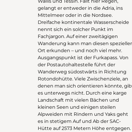
Wallis und Tessin. Fällt hier Regen,
Bedretto. Ab hier ist der Weg bis zur
gelangt er entweder in die Adria, ins
Wasserscheide weiss-blau-weiss
Mittelmeer oder in die Nordsee.
markiert, er ist aber gut ausgebaut und
Dreifache kontinentale Wasserscheide
für trittsichere und schwindelfreie
nennt sich ein solcher Punkt im
Wandernde gut zu meistern. Eine
Fachjargon. Auf einer zweitägigen
Metallpyramide kennzeichnet
Wanderung kann man diesen spezielle
schliesslich das Ziel. Zurück geht e
Ort erkunden – und noch viel mehr.
wieder über den Hüenderstock immer
Ausgangspunkt ist der Furkapass. Von
dem Grat entlang zum Hüendersattel
der Postautohaltestelle führt der
und dann hinunter bis auf die riesige
Wanderweg südostwärts in Richtung
Schwemmebene Im Tälli unterhalb der
Rotondohütte. Viele Zwischenziele, an
Rotondohütte. Wer einen Tag länger
denen man sich orientieren könnte, gib
Zeit hat, kann nochmals in der Hütt
es unterwegs nicht. Durch eine karge
übernachten. Alle anderen steigen zur
Landschaft mit vielen Bächen und
Alp Oberstafel ab, wo der Wanderweg
kleinen Seen und einigen steilen
ins Tal der Witenwasserenreuss mündet.
Alpweiden mit Rindern und Yaks geht
Dieses führt bis nach Realp, von wo ein
es in stetigem Auf und Ab der SAC-
Zug ins Goms oder nach Andermatt
Hütte auf 2573 Metern Höhe entgegen.