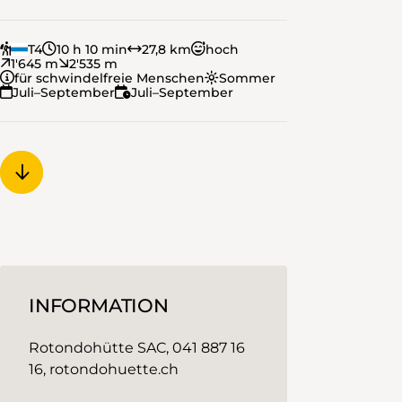
T4
10 h 10 min
27,8 km
hoch
1'645 m
2'535 m
für schwindelfreie Menschen
Sommer
Juli–September
Juli–September
INFORMATION
Rotondohütte SAC, 041 887 16
16, rotondohuette.ch