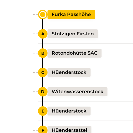
Furka Passhöhe
Stotzigen Firsten
Rotondohütte SAC
Hüenderstock
Witenwasserenstock
Hüenderstock
Hüendersattel