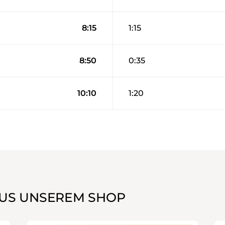
8:15
1:15
8:50
0:35
10:10
1:20
US UNSEREM SHOP