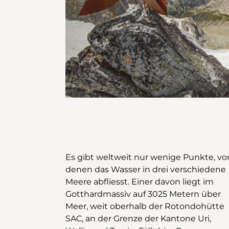
Es gibt weltweit nur wenige Punkte, vo
Aufstieg via die Seen de
denen das Wasser in drei verschiedene
Witenwasserengletschers zum
Meere abfliesst. Einer davon liegt im
Hüenderstock bevor. Schon dieser
Gotthardmassiv auf 3025 Metern über
Punkt ist magisch: Nach Schatten, Eis
Meer, weit oberhalb der Rotondohütte
und Fels lockt plötzlich das warme Licht
SAC, an der Grenze der Kantone Uri,
des Südens und der Ausblick ins Val