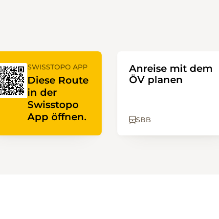
SWISSTOPO APP
Anreise mit dem
ÖV planen
Diese Route
in der
Swisstopo
App öffnen.
SBB