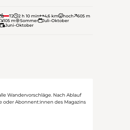
T2
2 h 10 min
4,6 km
hoch
605 m
105 m
Sommer
Juli–Oktober
Juni–Oktober
alle Wandervorschläge. Nach Ablauf
ege oder Abonnent:innen des Magazins