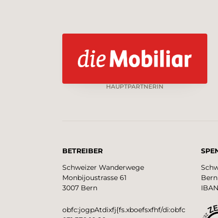
HAUPTPARTNERIN
BETREIBER
SPE
Schweizer Wanderwege
Schw
Monbijoustrasse 61
Bern
3007 Bern
IBAN
obfc:jogpAtdixfj{fs.xboefsxfhf/di:obfc